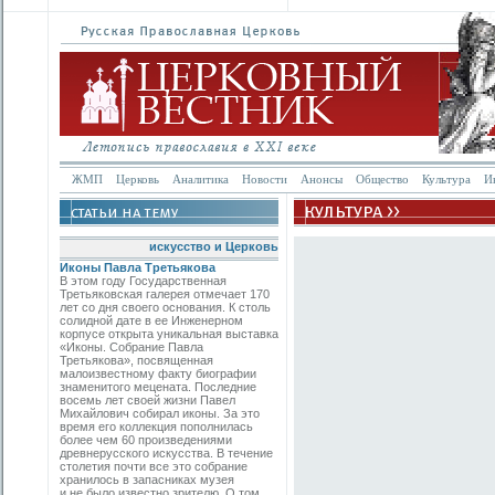
ЖМП
Церковь
Аналитика
Новости
Анонсы
Общество
Культура
И
искусство и Церковь
Иконы Павла Третьякова
В этом году Государственная
Третьяковская галерея отмечает 170
лет со дня своего основания. К столь
солидной дате в ее Инженерном
корпусе открыта уникальная выставка
«Иконы. Собрание Павла
Третьякова», посвященная
малоизвестному факту биографии
знаменитого мецената. Последние
восемь лет своей жизни Павел
Михайлович собирал иконы. За это
время его коллекция пополнилась
более чем 60 произведениями
древнерусского искусства. В течение
столетия почти все это собрание
хранилось в запасниках музея
и не было известно зрителю. О том,