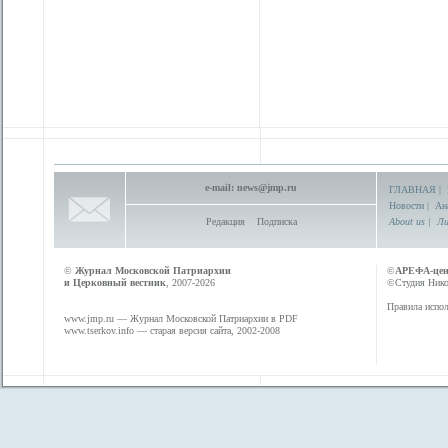
e-mail:
news@jmp.ru
ГЛАВНАЯ
|
Новости
|
Ан
Редакция
Подписка
About us
|
Ли
©
Журнал Московской Патриархии
©
АРЕФА-це
и Церковный вестник
, 2007-2026
©Студия Никол
Правила испол
www.jmp.ru
— Журнал Московской Патриархии в PDF
www.tserkov.info
— старая версия сайта, 2002-2008