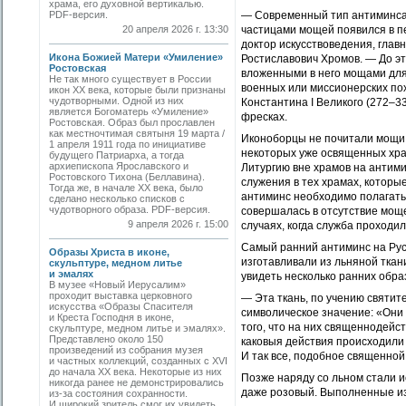
храма, его духовной вертикалью.
PDF-версия.
— Современный тип антиминса 
20 апреля 2026 г. 13:30
частицами мощей появился в п
доктор искусствоведения, глав
Икона Божией Матери «Умиление»
Ростиславович Хромов. — До э
Ростовская
вложенными в него мощами для
Не так много существует в России
военных или миссионерских по
икон XX века, которые были признаны
чудотворными. Одной из них
Константина I Великого (272–3
является Богоматерь «Умиление»
фресках.
Ростовская. Образ был прославлен
как местночтимая святыня 19 марта /
Иконоборцы не почитали мощи 
1 апреля 1911 года по инициативе
некоторых уже освященных хра
будущего Патриарха, а тогда
архиепископа Ярославского и
Литургию вне храмов на антими
Ростовского Тихона (Беллавина).
служения в тех храмах, которы
Тогда же, в начале ХХ века, было
антиминс необходимо полагать 
сделано несколько списков с
чудотворного образа. PDF-версия.
совершалась в отсутствие моще
9 апреля 2026 г. 15:00
случаях, когда служба проходи
Самый ранний антиминс на Руси
Образы Христа в иконе,
изготавливали из льняной ткан
скульптуре, медном литье
и эмалях
увидеть несколько ранних обра
В музее «Новый Иерусалим»
проходит выставка церковного
— Эта ткань, по учению святит
искусства «Образы Спасителя
символическое значение: «Они [
и Креста Господня в иконе,
того, что на них священнодейс
скульптуре, медном литье и эмалях».
Представлено около 150
каковыя действия происходили н
произведений из собрания музея
И так все, подобное священно
и частных коллекций, созданных с XVI
до начала XX века. Некоторые из них
Позже наряду со льном стали и
никогда ранее не демонстрировались
даже розовый. Выполненные из
из-за состояния сохранности.
И широкий зритель смог их увидеть