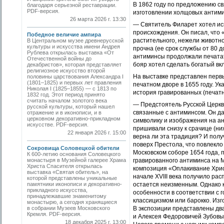
В 1862 году по предложению с
благодаря серьезной реставрации.
PDF-версия.
изготовлении холщовых антими
26 марта 2026 г. 13:30
— Святитель Филарет хотел иск
происхождения. Он писал, что 
Победное величие ампира
растительного, нежели животно
В Центральном музее древнерусской
культуры и искусства имени Андрея
прочна (ее срок службы от 80 д
Рублева открылась выставка «От
антиминсы продолжали печатать
Отечественной войны до
бояр хотел сделать богатый вкл
декабристов», которая представляет
религиозное искусство второй
На выставке представлен перв
половины царствования Александра I
(1801–1825) и первых лет правления
печатном дворе в 1655 году. Ук
Николая I (1825–1855) — с 1813 по
история гравированных (печат
1832 год. Этот период принято
считать началом золотого века
— Предстоятель Русской Церкв
русской культуры, который нашел
связанные с антиминсом. Он д
отражение и в иконописи, и в
церковном декоративно-прикладном
символику и изображения на ан
искусстве. PDF-версия.
пришивали снизу к срачице (ни
22 января 2026 г. 15:00
верна ли эта традиция? И полу
поверх Престола, что повлекло
Сокровища Соловецкой обители
Московском соборе 1654 года, п
К 600-летию основания Соловецкого
монастыря в Музейной галерее Храма
гравированного антиминса на 
Христа Спасителя открылась
композиция «Оплакивание Христ
выставка «Святая обитель», на
начале XVIII века получило ра
которой представлены уникальные
памятники иконописи и декоративно-
остается неизменным. Однако 
прикладного искусства,
особенности в соответствии с
принадлежавшие знаменитому
классицизмом или барокко. Изг
монастырю, а сегодня хранящиеся
в собрании Музеев Московского
В экспозиции представлены два
Кремля. PDF-версия.
и Алексея Федоровичей Зубовы
18 декабря 2025 г. 13:00