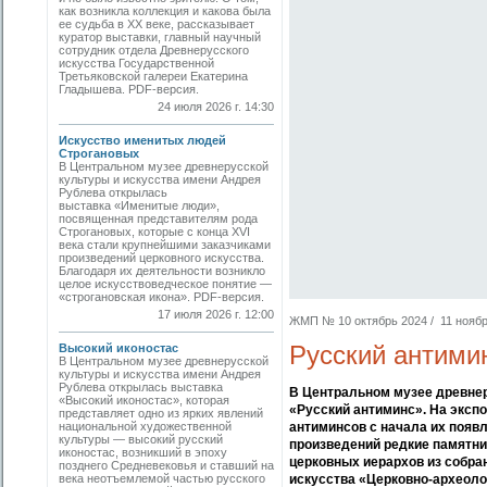
как возникла коллекция и какова была
ее судьба в ХХ веке, рассказывает
куратор выставки, главный научный
сотрудник отдела Древнерусского
искусства Государственной
Третьяковской галереи Екатерина
Гладышева. PDF-версия.
24 июля 2026 г. 14:30
Искусство именитых людей
Строгановых
В Центральном музее древнерусской
культуры и искусства имени Андрея
Рублева открылась
выставка «Именитые люди»,
посвященная представителям рода
Строгановых, которые с конца XVI
века стали крупнейшими заказчиками
произведений церковного искусства.
Благодаря их деятельности возникло
целое искусствоведческое понятие —
«строгановская икона». PDF-версия.
17 июля 2026 г. 12:00
ЖМП № 10 октябрь 2024 / 11 ноября
Русский антими
Высокий иконостас
В Центральном музее древнерусской
культуры и искусства имени Андрея
Рублева открылась выставка
В Центральном музее древнер
«Высокий иконостас», которая
«Русский антиминс». На эксп
представляет одно из ярких явлений
национальной художественной
антиминсов с начала их появл
культуры — высокий русский
произведений редкие памятни
иконостас, возникший в эпоху
церковных иерархов из собра
позднего Средневековья и ставший на
века неотъемлемой частью русского
искусства «Церковно-археоло