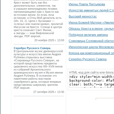
Крест может быть как без
Иконы Павла Третьякова
дополнительных элементов, так
и украшен виноградными лозами,
Искусство именитых людей Ст
напоминающими нам о Христе как
источнике жизни: Аз есмь лоза
Высокий иконостас
истинная, и Отец Мой делатель есть
(Ин. 15, 1). Цепи с бусинами —
Икона Божией Матери «Умилен
«слезы» или «капли крови», пролитой
Иисусом на Кресте. Солнце в центре
Образы Христа в иконе, скульп
креста означает Свет Жизни,
а звезды — знак Вифлеемской
Победное величие ампира
звезды. PDF-версия.
20 ноября 2025 г. 13:00
Сокровища Соловецкой обите
Иконописная школа Московско
Серебро Русского Севера
В Центральном музее древнерусской
Корона как композиционный эл
культуры и искусства имени Андрея
Рублева открылась выставка
Серебро Русского Севера
«Сокровища Русского Севера», на
которой представлены предметы
церковного искусства XIII–XVIII веков
из собраний Архангельского
HTML-код для сайта или блога
краеведческого музея и Музея имени
Андрея Рублева. В основном это
памятники работы мастеров
серебряного дела, которые впервые
представлены широкому зрителю.
PDF-версия.
27 октября 2025 г. 13:30