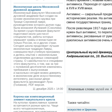
Нового времени с новыми комп
антиминса. Переходя от одного
Иконописная школа Московской
в XVII и XVIII веках.
духовной академии
Иконописный факультет Московской
Антиминс — сакральный предме
духовной академии был создан на
исторические реалии. На антим
основе иконописного кружка при
Троице-Сергиевой лавре,
смене государственных границ
руководителем которого долгие годы
была монахиня Иулиания (Соколова).
После революции 1917 года из
За время существования факультет
нужен был антиминс, то перепо
подготовил около шестисот
антиминсы, рисованные от руки
специалистов, работы которых
украшают храмы и монастыри не
рукописных антиминсов очень и
только России, но и других стран.
Сегодня школа продолжает лучшие
иконописные традиции Лавры,
совершенствуя учебную программу
Центральный музей древнерус
и делясь опытом с иконописными
Андроньевская пл., 10. Выста
отделениями духовных семинарий
страны. О самобытности и специфике
этого факультета, о том, как за три
с половиной десятилетия изменились
требования к выпускникам
и насколько сегодня можно доверять
в иконописном деле искусственному
интеллекту, рассказал декан
факультета архимандрит Лука
(Головков). PDF-версия.
11 декабря 2025 г. 14:00
Ключевые слова:
музей им. 
Корона как композиционный
элемент накупольного креста
На куполах православных храмов
Также читайте:
встречаются разные кресты. Чаще
всего четырехконечные,
искусство и Церковь
шестиконечные, восьмиконечные.