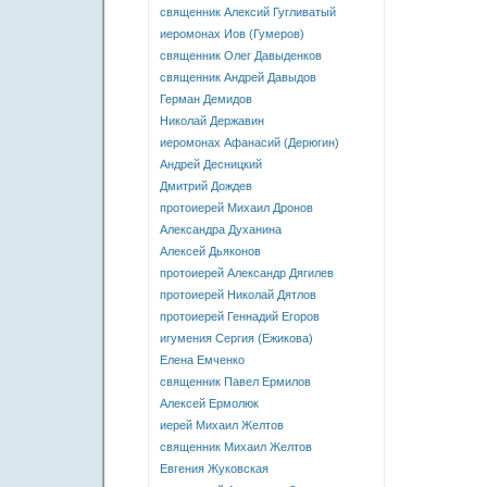
священник Алексий Гугливатый
иеромонах Иов (Гумеров)
священник Олег Давыденков
священник Андрей Давыдов
Герман Демидов
Николай Державин
иеромонах Афанасий (Дерюгин)
Андрей Десницкий
Дмитрий Дождев
протоиерей Михаил Дронов
Александра Духанина
Алексей Дьяконов
протоиерей Александр Дягилев
протоиерей Николай Дятлов
протоиерей Геннадий Егоров
игумения Сергия (Ежикова)
Елена Емченко
священник Павел Ермилов
Алексей Ермолюк
иерей Михаил Желтов
священник Михаил Желтов
Евгения Жуковская