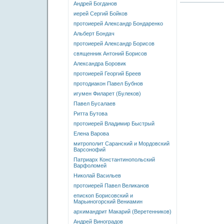
Андрей Богданов
иерей Сергий Бойков
протоиерей Александр Бондаренко
Альберт Бондач
протоиерей Александр Борисов
священник Антоний Борисов
Александра Боровик
протоиерей Георгий Бреев
протодиакон Павел Бубнов
игумен Филарет (Булеков)
Павел Бусалаев
Ритта Бутова
протоиерей Владимир Быстрый
Елена Варова
митрополит Саранский и Мордовский
Варсонофий
Патриарх Константинопольский
Варфоломей
Николай Васильев
протоиерей Павел Великанов
епископ Борисовский и
Марьиногорский Вениамин
архимандрит Макарий (Веретенников)
Андрей Виноградов