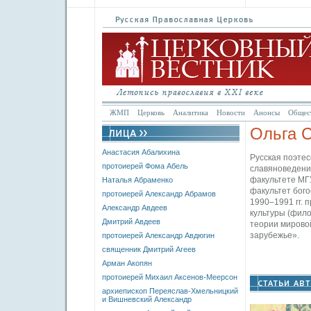
ЖМП
Церковь
Аналитика
Новости
Анонсы
Общес
Ольга 
Анастасия Абалихина
Русская поэтес
протоиерей Фома Абель
славяноведения
факультете МГУ
Наталья Абраменко
факультет бого
протоиерей Александр Абрамов
1990–1991 гг. 
Александр Авдеев
культуры (фил
Дмитрий Авдеев
теории мировой
зарубежье».
протоиерей Александр Авдюгин
священник Дмитрий Агеев
Арман Акопян
протоиерей Михаил Аксенов-Меерсон
архиепископ Переяслав-Хмельницкий
и Вишневский Александр