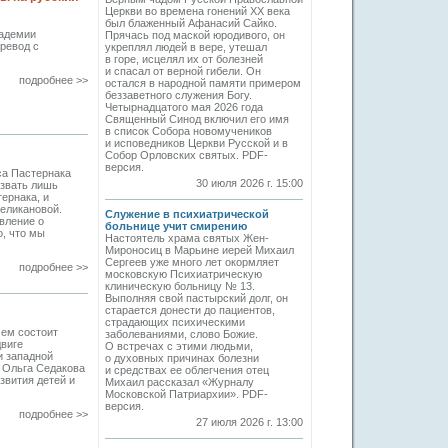
Церкви во времена гонений XX века
был блаженный Афанасий Сайко.
кадемии
Прячась под маской юродивого, он
ревод с
укреплял людей в вере, утешал
в горе, исцелял их от болезней
и спасал от верной гибели. Он
подробнее >>
остался в народной памяти примером
беззаветного служения Богу.
Четырнадцатого мая 2026 года
Священный Синод включил его имя
в список Собора новомучеников
и исповедников Церкви Русской и в
Собор Орловских святых. PDF-
версия.
са Пастернака
30 июля 2026 г. 15:00
азвать лишь
ернака, и
еликановой.
Служение в психиатрической
вление о
больнице учит смирению
о, что мы
Настоятель храма святых Жен-
Мироносиц в Марьине иерей Михаил
Сергеев уже много лет окормляет
подробнее >>
московскую Психиатрическую
клиническую больницу № 13.
Выполняя свой пастырский долг, он
старается донести до пациентов,
страдающих психическими
чем состоит
заболеваниями, слово Божие.
двиге
О встречах с этими людьми,
и западной
о духовных причинах болезни
г Ольга Седакова
и средствах ее облегчения отец
звития детей и
Михаил рассказал «Журналу
Московской Патриархии». PDF-
версия.
подробнее >>
27 июля 2026 г. 13:00