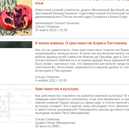
язык
Известный ученый-семитолог, доцент Московской Духовной а
протоиерей Леонид Грилихес подготовил новый поэтический пе
древнееврейского Песни песней царя Соломона и Книги Руфи.
протоиерей Леонид Грилихес
Ольга Седакова
25 марта 2013 г. 01:00
И жизни новизна. О христианстве Бориса Пастернака
Как это ни удивительно, тема христианства в творчестве Бори
затрагивалась меньше всего. В качестве исключения можно н
работы французской славистки Жаклин де Пруайар, друга Паст
отечественного библеиста и историка Церкви Анны Шмаиной-В
Быть может, причина в том, что привычное для многих предста
христианстве, богословии, церковности слишком далеко от тог
встречаем в Пастернаке
Ольга Седакова
4 ноября 2011 г. 01:00
Христианство и культура
Как христианство повлияло на развитие мировой культуры? В 
традиция христианского гуманизма, и как она проявилась в по
новомучеников? Какие процессы происходят в отечественной 
культуре сегодня? Эти и другие темы обсуждают поэт, филоло
и заместитель руководителя Патриаршего центра духовного ра
молодежи игумен Петр (Мещеринов).
Ольга Седакова
игумен Петр (Мещеринов)
25 августа 2008 г.