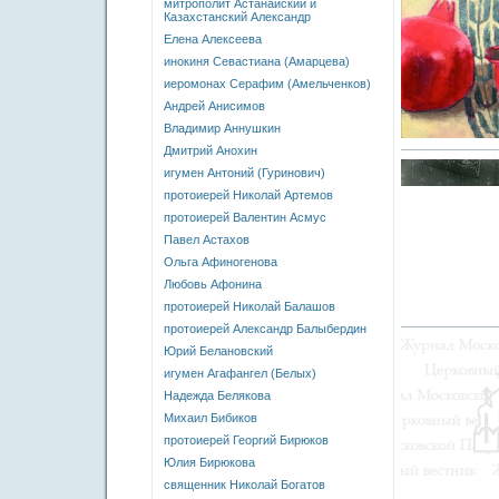
митрополит Астанайский и
Казахстанский Александр
Елена Алексеева
инокиня Севастиана (Амарцева)
иеромонах Серафим (Амельченков)
Андрей Анисимов
Владимир Аннушкин
Дмитрий Анохин
игумен Антоний (Гуринович)
протоиерей Николай Артемов
протоиерей Валентин Асмус
Павел Астахов
Ольга Афиногенова
Любовь Афонина
протоиерей Николай Балашов
протоиерей Александр Балыбердин
Юрий Белановский
игумен Агафангел (Белых)
Надежда Белякова
Михаил Бибиков
протоиерей Георгий Бирюков
Юлия Бирюкова
священник Николай Богатов