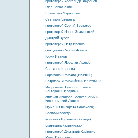
протоиерей Александр Задорнов
Глеб Запальский
Владислав Зарайский
Светлана Зверева
протоиерей Сергий Звонарев
протоиерей Иоанн Знаменский
Дмитрий Зубов
протоиерей Петр Иванов
священник Сергий Иванов
Юрий Иванов
протоиерей Ярослав Иванов
Светлана Иванова
иеромонах Рафаил (Ивочкин)
Патриарх Антиохийский Игнатий IV
Митрополит Будапештский и
Венгерский Иларион
епископ Иваново-Вознесенский и
Кинешемский Иосиф
игумения Филарета (Калачева)
Василий Каледа
игумения Иулиания (Каледа)
Екатерина Каликинская
протоиерей Димитрий Карпенко
Юлия Карпухина