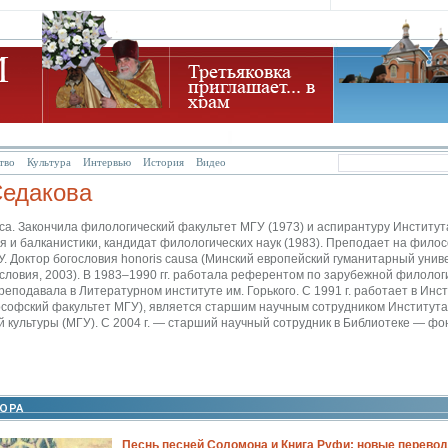
тво
Культура
Интервью
История
Видео
Седакова
са. Закончила филологический факультет МГУ (1973) и аспирантуру Институт
 и балканистики, кандидат филологических наук (1983). Преподает на фило
. Доктор богословия honoris causa (Минский европейский гуманитарный унив
словия, 2003). В 1983–1990 гг. работала референтом по зарубежной филолог
преподавала в Литературном институте им. Горького. С 1991 г. работает в Инс
ософский факультет МГУ), является старшим научным сотрудником Института
 культуры (МГУ). С 2004 г. — старший научный сотрудник в Библиотеке — фо
Песнь песней Соломона и Книга Руфи: новые перевод