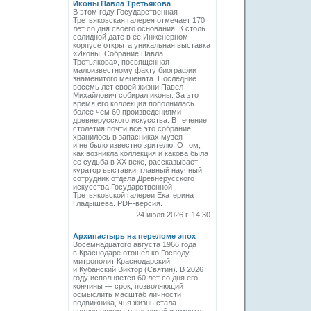
Иконы Павла Третьякова
В этом году Государственная
Третьяковская галерея отмечает 170
лет со дня своего основания. К столь
солидной дате в ее Инженерном
корпусе открыта уникальная выставка
«Иконы. Собрание Павла
Третьякова», посвященная
малоизвестному факту биографии
знаменитого мецената. Последние
восемь лет своей жизни Павел
Михайлович собирал иконы. За это
время его коллекция пополнилась
более чем 60 произведениями
древнерусского искусства. В течение
столетия почти все это собрание
хранилось в запасниках музея
и не было известно зрителю. О том,
как возникла коллекция и какова была
ее судьба в ХХ веке, рассказывает
куратор выставки, главный научный
сотрудник отдела Древнерусского
искусства Государственной
Третьяковской галереи Екатерина
Гладышева. PDF-версия.
24 июля 2026 г. 14:30
Архипастырь на переломе эпох
Восемнадцатого августа 1966 года
в Краснодаре отошел ко Господу
митрополит Краснодарский
и Кубанский Виктор (Святин). В 2026
году исполняется 60 лет со дня его
кончины — срок, позволяющий
осмыслить масштаб личности
подвижника, чья жизнь стала