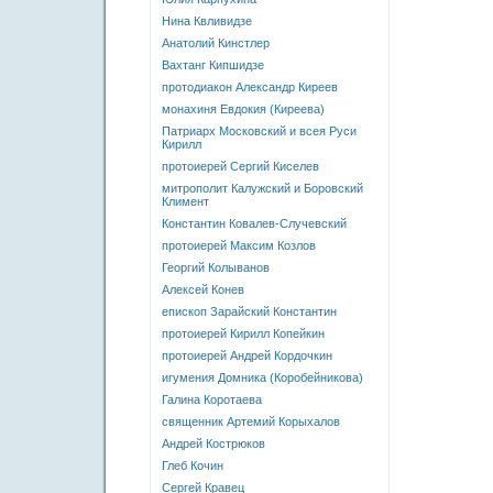
Нина Квливидзе
Анатолий Кинстлер
Вахтанг Кипшидзе
протодиакон Александр Киреев
монахиня Евдокия (Киреева)
Патриарх Московский и всея Руси
Кирилл
протоиерей Сергий Киселев
митрополит Калужский и Боровский
Климент
Константин Ковалев-Случевский
протоиерей Максим Козлов
Георгий Колыванов
Алексей Конев
епископ Зарайский Константин
протоиерей Кирилл Копейкин
протоиерей Андрей Кордочкин
игумения Домника (Коробейникова)
Галина Коротаева
священник Артемий Корыхалов
Андрей Кострюков
Глеб Кочин
Сергей Кравец