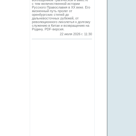
воплощением трагической и вместе
с тем величественной истории
Русского Православия в XX веке. Его
жизненный путь пролег от
оренбургских степей до
дальневосточных рубежей, от
революционного лихолетья к долгому
служению в Китае и возвращению на
Родину. PDF-версия.
22 июля 2026 г. 11:30