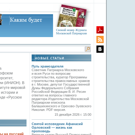
Свежий номер Журнала
Московской Патриархии
Путь храмоздателя
а
Советник Патриарха Московского
софском
и всея Руси по вопросам
строительства, куратор Программы
ерситет,
строительства православных храмов
ии (ИНИОН). В
в г. Москве, депутат Государственной
титуте мировой
Думы Федерального Собрания
Российской Федерации В. И. Ресин
 истории и
ответил на вопросы главного
нде «Русское
редактора Издательства Московской
Патриархии епископа
Балашихинского и Орехово-Зуевского
Николая. PDF-версия.
15 декабря 2026 г. 15:00
Святой исповедник Афанасий
Орловский — жизнь как
проповедь
ы на русский
Верным чадом Русской Православной