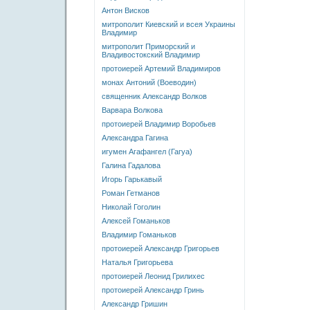
Антон Висков
митрополит Киевский и всея Украины
Владимир
митрополит Приморский и
Владивостокский Владимир
протоиерей Артемий Владимиров
монах Антоний (Воеводин)
священник Александр Волков
Варвара Волкова
протоиерей Владимир Воробьев
Александра Гагина
игумен Агафангел (Гагуа)
Галина Гадалова
Игорь Гарькавый
Роман Гетманов
Николай Гоголин
Алексей Гоманьков
Владимир Гоманьков
протоиерей Александр Григорьев
Наталья Григорьева
протоиерей Леонид Грилихес
протоиерей Александр Гринь
Александр Гришин