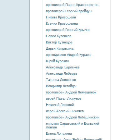
протоиерей Павел Красноцветов
протоиерей Георгий Крейдун
Никита Кривошеин
Ксения Кривошеина
протоиерей Георгий Крылов
Павел Кузенков
Виктор Кузнецов
Дарья Купряхина
протодиакон Андрей Кураев
Юрий Куракин
Александр Кырлежев
Александр Лебедев
Татьяна Левшенко
Владимир Легойда
протоиерей Андрей Лемешонок
иерей Павел Лизгунов
Николай Лисовой
иерей Алексий Лихачев
протоиерей Андрей Лобашинский
епископ Саратовский и Вольский
Лонгин
Елена Лопухина
святитель Лука (Войно-Ясенецкий)