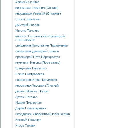
Алексей Осипов
иеромонах Памфил (Осокин)
иеродиакон Алексий (Очканов)
Павел Павлинов
Дмитрий Павлов
Мигель Паласио
епископ Смоленский и Вяземский
Пантелеимон
священник Константин Пархоменко
священник Димитрий Пашков
протоиерей Петр Перекрестов
игумения Никона (Перетягина)
Владислав Петрушко
Елена Пиотровская
священник Илия Письменюк
иеромонах Кассиан (Плоский)
диакон Максим Плякин
Артем Погосов
Мария Подлесная
Дария Подчезерцева
иеродиакон Лаврентий (Полешкевич)
Евгений Полищук
Игорь Понкин