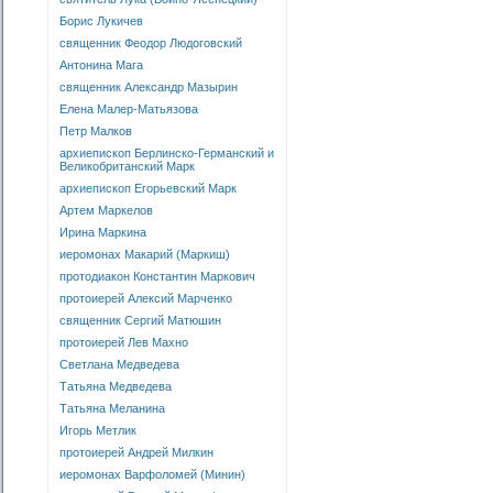
Борис Лукичев
священник Феодор Людоговский
Антонина Мага
священник Александр Мазырин
Елена Малер-Матьязова
Петр Малков
архиепископ Берлинско-Германский и
Великобританский Марк
архиепископ Егорьевский Марк
Артем Маркелов
Ирина Маркина
иеромонах Макарий (Маркиш)
протодиакон Константин Маркович
протоиерей Алексий Марченко
священник Сергий Матюшин
протоиерей Лев Махно
Светлана Медведева
Татьяна Медведева
Татьяна Меланина
Игорь Метлик
протоиерей Андрей Милкин
иеромонах Варфоломей (Минин)