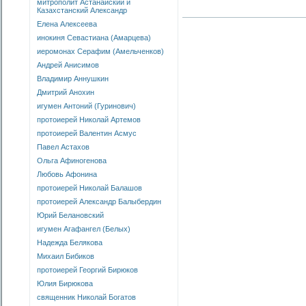
митрополит Астанайский и
Казахстанский Александр
Елена Алексеева
инокиня Севастиана (Амарцева)
иеромонах Серафим (Амельченков)
Андрей Анисимов
Владимир Аннушкин
Дмитрий Анохин
игумен Антоний (Гуринович)
протоиерей Николай Артемов
протоиерей Валентин Асмус
Павел Астахов
Ольга Афиногенова
Любовь Афонина
протоиерей Николай Балашов
протоиерей Александр Балыбердин
Юрий Белановский
игумен Агафангел (Белых)
Надежда Белякова
Михаил Бибиков
протоиерей Георгий Бирюков
Юлия Бирюкова
священник Николай Богатов