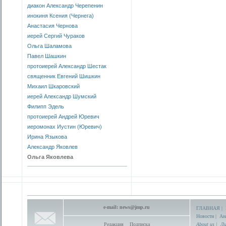
диакон Александр Черепенин
инокиня Ксения (Чернега)
Анастасия Чернова
иерей Сергий Чураков
Ольга Шаламова
Павел Шашкин
протоиерей Александр Шестак
священник Евгений Шишкин
Михаил Шкаровский
иерей Александр Шумский
Филипп Эдель
протоиерей Андрей Юревич
иеромонах Иустин (Юревич)
Ирина Языкова
Александр Яковлев
Ольга Яковлева
e-mail:
news@jmp.ru
ГЛАВНАЯ
|
Новости
|
Ан
Редакция
Подписка
About us
|
Ли