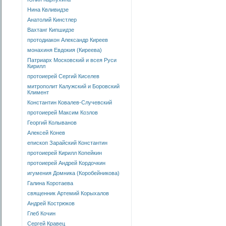
Нина Квливидзе
Анатолий Кинстлер
Вахтанг Кипшидзе
протодиакон Александр Киреев
монахиня Евдокия (Киреева)
Патриарх Московский и всея Руси
Кирилл
протоиерей Сергий Киселев
митрополит Калужский и Боровский
Климент
Константин Ковалев-Случевский
протоиерей Максим Козлов
Георгий Колыванов
Алексей Конев
епископ Зарайский Константин
протоиерей Кирилл Копейкин
протоиерей Андрей Кордочкин
игумения Домника (Коробейникова)
Галина Коротаева
священник Артемий Корыхалов
Андрей Кострюков
Глеб Кочин
Сергей Кравец