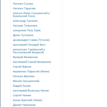
Наталья Сухова
Наталья Тарасова
епископ Южно-Сахалинский и
Курильский Тихон
Александр Ткаченко
Наталия Толмачева
священник Петр Торик
Денис Туголуков
архимандрит Савва (Тутунов)
протоиерей Геннадий Фаст
митрополит Тамбовский и
Рассказовский Феодосий
Валерий Филимонов
протоиерей Сергий Филимонов
Сергей Фирсов
иеромонах Пафнутий (Фокин)
Наталья Фролова
Михаил Хасьминский
Андрей Хошев
протоиерей Всеволод Чаплин
Сергей Чапнин
монах Ермолай (Чежия)
Даниил Черепанов