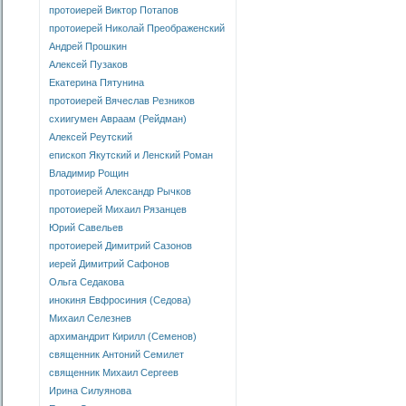
протоиерей Виктор Потапов
протоиерей Николай Преображенский
Андрей Прошкин
Алексей Пузаков
Екатерина Пятунина
протоиерей Вячеслав Резников
схиигумен Авраам (Рейдман)
Алексей Реутский
епископ Якутский и Ленский Роман
Владимир Рощин
протоиерей Александр Рычков
протоиерей Михаил Рязанцев
Юрий Савельев
протоиерей Димитрий Сазонов
иерей Димитрий Сафонов
Ольга Седакова
инокиня Евфросиния (Седова)
Михаил Селезнев
архимандрит Кирилл (Семенов)
священник Антоний Семилет
священник Михаил Сергеев
Ирина Силуянова