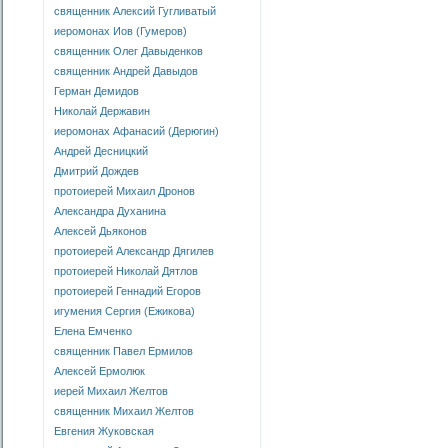
священник Алексий Гугливатый
иеромонах Иов (Гумеров)
священник Олег Давыденков
священник Андрей Давыдов
Герман Демидов
Николай Державин
иеромонах Афанасий (Дерюгин)
Андрей Десницкий
Дмитрий Дождев
протоиерей Михаил Дронов
Александра Духанина
Алексей Дьяконов
протоиерей Александр Дягилев
протоиерей Николай Дятлов
протоиерей Геннадий Егоров
игумения Сергия (Ежикова)
Елена Емченко
священник Павел Ермилов
Алексей Ермолюк
иерей Михаил Желтов
священник Михаил Желтов
Евгения Жуковская