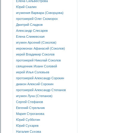
Елена Сильвестрова
Юрий Скалин
игумения Варвара (Скворцова)
протоиерей Олег Скоморох
Дмитрий Сладков
Александр Слесарев
Елена Слижевская
игумен Арсений (Соколов)
иеромонах Афанасий (Соколов)
иерей Владимир Соколов
протоиерей Николай Соколов
священник Иоанн Соловей
иерей Илья Соловьев
протоиерей Александр Сорокин
диакон Алексий Сорокин
протоиерей Александр Степанов
игумен Лука (Степанов)
Сергей Стефанов
Евгений Стрельчик
Мария Строганова
Юрий Субботин
Юрий Сухарев
Наталия Сухова