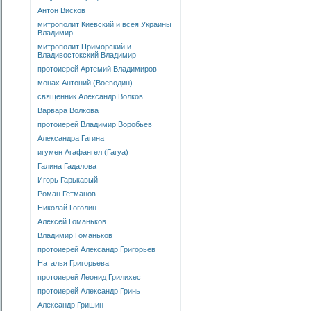
Антон Висков
митрополит Киевский и всея Украины
Владимир
митрополит Приморский и
Владивостокский Владимир
протоиерей Артемий Владимиров
монах Антоний (Воеводин)
священник Александр Волков
Варвара Волкова
протоиерей Владимир Воробьев
Александра Гагина
игумен Агафангел (Гагуа)
Галина Гадалова
Игорь Гарькавый
Роман Гетманов
Николай Гоголин
Алексей Гоманьков
Владимир Гоманьков
протоиерей Александр Григорьев
Наталья Григорьева
протоиерей Леонид Грилихес
протоиерей Александр Гринь
Александр Гришин