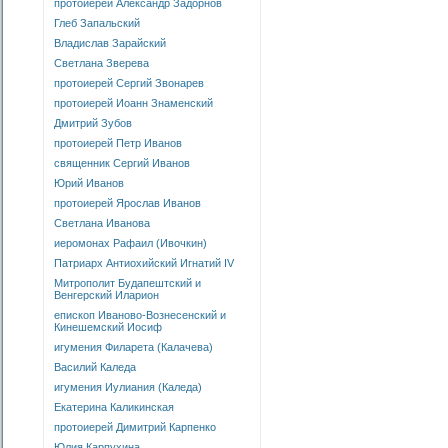
протоиерей Александр Задорнов
Глеб Запальский
Владислав Зарайский
Светлана Зверева
протоиерей Сергий Звонарев
протоиерей Иоанн Знаменский
Дмитрий Зубов
протоиерей Петр Иванов
священник Сергий Иванов
Юрий Иванов
протоиерей Ярослав Иванов
Светлана Иванова
иеромонах Рафаил (Ивочкин)
Патриарх Антиохийский Игнатий IV
Митрополит Будапештский и
Венгерский Иларион
епископ Иваново-Вознесенский и
Кинешемский Иосиф
игумения Филарета (Калачева)
Василий Каледа
игумения Иулиания (Каледа)
Екатерина Каликинская
протоиерей Димитрий Карпенко
Юлия Карпухина