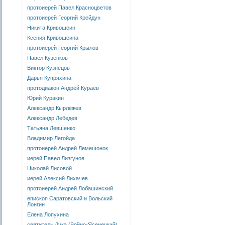
протоиерей Павел Красноцветов
протоиерей Георгий Крейдун
Никита Кривошеин
Ксения Кривошеина
протоиерей Георгий Крылов
Павел Кузенков
Виктор Кузнецов
Дарья Купряхина
протодиакон Андрей Кураев
Юрий Куракин
Александр Кырлежев
Александр Лебедев
Татьяна Левшенко
Владимир Легойда
протоиерей Андрей Лемешонок
иерей Павел Лизгунов
Николай Лисовой
иерей Алексий Лихачев
протоиерей Андрей Лобашинский
епископ Саратовский и Вольский
Лонгин
Елена Лопухина
святитель Лука (Войно-Ясенецкий)