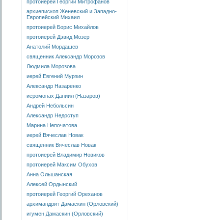
протоиерей Георгий Митрофанов
архиепископ Женевский и Западно-
Европейский Михаил
протоиерей Борис Михайлов
протоиерей Дэвид Мозер
Анатолий Мордашев
священник Александр Морозов
Людмила Морозова
иерей Евгений Мурзин
Александр Назаренко
иеромонах Даниил (Назаров)
Андрей Небольсин
Александр Недоступ
Марина Непочатова
иерей Вячеслав Новак
священник Вячеслав Новак
протоиерей Владимир Новиков
протоиерей Максим Обухов
Анна Ольшанская
Алексей Ордынский
протоиерей Георгий Ореханов
архимандрит Дамаскин (Орловский)
игумен Дамаскин (Орловский)