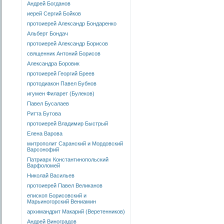
Андрей Богданов
иерей Сергий Бойков
протоиерей Александр Бондаренко
Альберт Бондач
протоиерей Александр Борисов
священник Антоний Борисов
Александра Боровик
протоиерей Георгий Бреев
протодиакон Павел Бубнов
игумен Филарет (Булеков)
Павел Бусалаев
Ритта Бутова
протоиерей Владимир Быстрый
Елена Варова
митрополит Саранский и Мордовский
Варсонофий
Патриарх Константинопольский
Варфоломей
Николай Васильев
протоиерей Павел Великанов
епископ Борисовский и
Марьиногорский Вениамин
архимандрит Макарий (Веретенников)
Андрей Виноградов