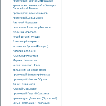
протоиерей Георгий Митрофанов
архиепископ Женевский и Западно-
Европейский Михаил
протоиерей Борис Михайлов
протоиерей Дэвид Мозер
Анатолий Мордашев
священник Александр Морозов
Людмила Морозова
иерей Евгений Мурзин
Александр Назаренко
иеромонах Даниил (Назаров)
Андрей Небольсин
Александр Недоступ
Марина Непочатова
иерей Вячеслав Новак
священник Вячеслав Новак
протоиерей Владимир Новиков
протоиерей Максим Обухов
Анна Ольшанская
Алексей Ордынский
протоиерей Георгий Ореханов
архимандрит Дамаскин (Орловский)
игумен Дамаскин (Орловский)