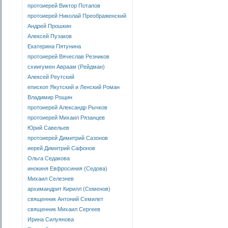
протоиерей Виктор Потапов
протоиерей Николай Преображенский
Андрей Прошкин
Алексей Пузаков
Екатерина Пятунина
протоиерей Вячеслав Резников
схиигумен Авраам (Рейдман)
Алексей Реутский
епископ Якутский и Ленский Роман
Владимир Рощин
протоиерей Александр Рычков
протоиерей Михаил Рязанцев
Юрий Савельев
протоиерей Димитрий Сазонов
иерей Димитрий Сафонов
Ольга Седакова
инокиня Евфросиния (Седова)
Михаил Селезнев
архимандрит Кирилл (Семенов)
священник Антоний Семилет
священник Михаил Сергеев
Ирина Силуянова