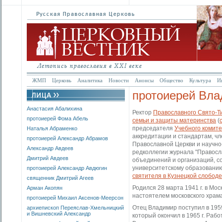
ЖМП
Церковь
Аналитика
Новости
Анонсы
Общество
Культура
И
протоиерей Вла
Анастасия Абалихина
Ректор
Православного Свято-Ти
протоиерей Фома Абель
семьи и защиты материнства
(
председателя
Учебного комит
Наталья Абраменко
аккредитации и стандартам, ч
протоиерей Александр Абрамов
Православной Церкви и научно
Александр Авдеев
редколлегии журнала "Правосл
Дмитрий Авдеев
объединений и организаций, с
университетскому образованию
протоиерей Александр Авдюгин
святителя в Кузнецкой слободе
священник Дмитрий Агеев
Родился 28 марта 1941 г. в Мо
Арман Акопян
настоятелем московского храма
протоиерей Михаил Аксенов-Меерсон
Отец Владимир поступил в 1959
архиепископ Переяслав-Хмельницкий
и Вишневский Александр
который окончил в 1965 г. Работ