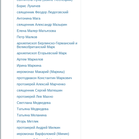
Борис Лукичев
священник Феодор Людоговский
Антонина Мага
священник Александр Мазырин
Елена Малер-Матьязова
Петр Малков
архиепископ Берлинско-Германский и
Великобританский Марк
архиепископ Егорьевский Марк
Артем Маркелов
Ирина Маркина
иеромонах Макарий (Маркиш)
протодиакон Константин Маркович
протоиерей Алексий Марченко
священник Сергий Матюшин
протоиерей Лев Махно
Светлана Медведева
Татьяна Медведева
Татьяна Меланина
Игорь Метлик
протоиерей Андрей Милкин
иеромонах Варфоломей (Минин)