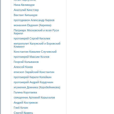
Нина Квливидзе
Анатолий Кинстлер
Вахтанг Кипшидзе
протодиакон Александр Киреев
монахиня Евдокия (Киреева)
Патриарх Московский и всея Руси
Кирилл
протоиерей Сергий Киселев
митрополит Калужский и Боровский
Климент
Константин Ковалев-Случевский
протоиерей Максим Козлов
Георгий Колыванов
Алексей Конев
епископ Зарайский Константин
протоиерей Кирилл Копейкин
протоиерей Андрей Кордочкин
игумения Домника (Коробейникова)
Галина Коротаева
священник Артемий Корыхалов
Андрей Кострюков
Глеб Кочин
Сергей Кравец