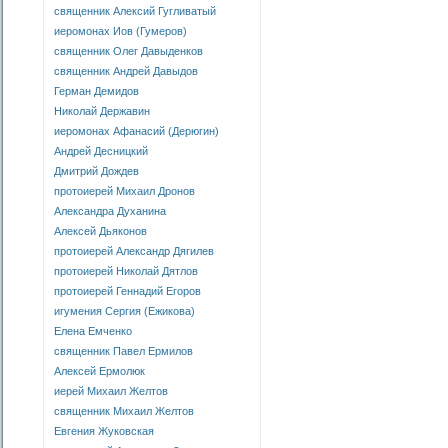
священник Алексий Гугливатый
иеромонах Иов (Гумеров)
священник Олег Давыденков
священник Андрей Давыдов
Герман Демидов
Николай Державин
иеромонах Афанасий (Дерюгин)
Андрей Десницкий
Дмитрий Дождев
протоиерей Михаил Дронов
Александра Духанина
Алексей Дьяконов
протоиерей Александр Дягилев
протоиерей Николай Дятлов
протоиерей Геннадий Егоров
игумения Сергия (Ежикова)
Елена Емченко
священник Павел Ермилов
Алексей Ермолюк
иерей Михаил Желтов
священник Михаил Желтов
Евгения Жуковская