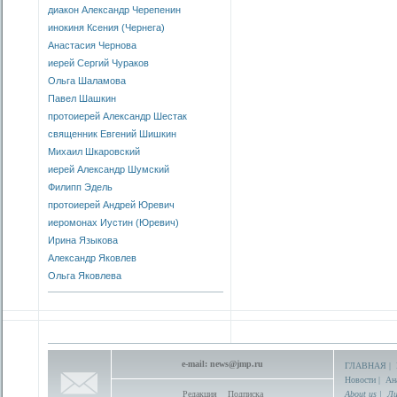
диакон Александр Черепенин
инокиня Ксения (Чернега)
Анастасия Чернова
иерей Сергий Чураков
Ольга Шаламова
Павел Шашкин
протоиерей Александр Шестак
священник Евгений Шишкин
Михаил Шкаровский
иерей Александр Шумский
Филипп Эдель
протоиерей Андрей Юревич
иеромонах Иустин (Юревич)
Ирина Языкова
Александр Яковлев
Ольга Яковлева
e-mail:
news@jmp.ru
ГЛАВНАЯ
|
Новости
|
Ан
Редакция
Подписка
About us
|
Ли