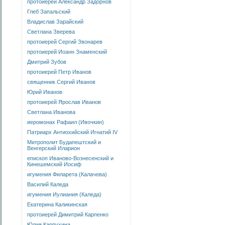
протоиерей Александр Задорнов
Глеб Запальский
Владислав Зарайский
Светлана Зверева
протоиерей Сергий Звонарев
протоиерей Иоанн Знаменский
Дмитрий Зубов
протоиерей Петр Иванов
священник Сергий Иванов
Юрий Иванов
протоиерей Ярослав Иванов
Светлана Иванова
иеромонах Рафаил (Ивочкин)
Патриарх Антиохийский Игнатий IV
Митрополит Будапештский и
Венгерский Иларион
епископ Иваново-Вознесенский и
Кинешемский Иосиф
игумения Филарета (Калачева)
Василий Каледа
игумения Иулиания (Каледа)
Екатерина Каликинская
протоиерей Димитрий Карпенко
Юлия Карпухина