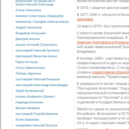
Вычислительном центре Акаде
митрополит Астанайский и
Казахстанский Александр
В 1973 г. защитил диссертацию
Елена Алексеева
В 1977-1980 гг. обучался в Мос
инокиня Севастиана (Амарцева)
академию
.
иеромонах Серафим (Амельченков)
18 марта 1979 г. был рукополо
Андрей Анисимов
Служил в храме Казанской икон
Владимир Аннушкин
Преображенского кладбища. В 1
Дмитрий Анохин
Николая Чудотворца в Кузнеца
игумен Антоний (Гуринович)
ней храма Живоначальной Трои
протоиерей Николай Артемов
Владимира.
протоиерей Валентин Асмус
В октябре 1990 г. участвовал 
Павел Астахов
превратившегося в одно из круп
13 восстанавливались). Стал д
Ольга Афиногенова
созданы
православная общеоб
Любовь Афонина
книжный магазин "Православно
протоиерей Николай Балашов
В университете читает лекции
протоиерей Александр Балыбердин
"Пастырское богословие". Под
Юрий Белановский
образовательный поликонфесси
игумен Агафангел (Белых)
специальности "Теология" в го
отделений в государственных в
Надежда Белякова
Михаил Бибиков
Является одним из организатор
Российских. Возглавляет в ПС
протоиерей Георгий Бирюков
проводит большую работу по сб
Юлия Бирюкова
XX в. и издает научную серию 
священник Николай Богатов