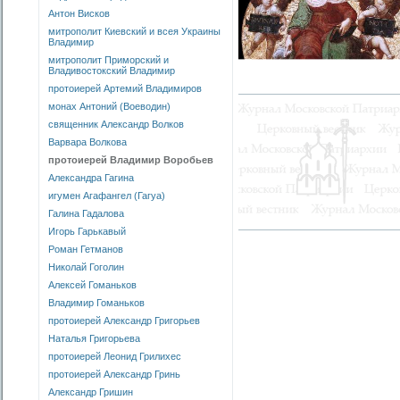
Антон Висков
митрополит Киевский и всея Украины
Владимир
митрополит Приморский и
Владивостокский Владимир
протоиерей Артемий Владимиров
монах Антоний (Воеводин)
священник Александр Волков
Варвара Волкова
протоиерей Владимир Воробьев
Александра Гагина
игумен Агафангел (Гагуа)
Галина Гадалова
Игорь Гарькавый
Роман Гетманов
Николай Гоголин
Алексей Гоманьков
Владимир Гоманьков
протоиерей Александр Григорьев
Наталья Григорьева
протоиерей Леонид Грилихес
протоиерей Александр Гринь
Александр Гришин