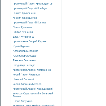
протоиерей Павел Красноцветов
протоиерей Георгий Крейдун
Никита Кривошеин
Ксения Кривошеина
протоиерей Георгий Крылов
Павел Кузенков
Виктор Кузнецов
Дарья Купряхина
протодиакон Андрей Кураев
Юрий Куракин
Александр Кырлежев
Александр Лебедев
Татьяна Левшенко
Владимир Легойда
протоиерей Андрей Лемешонок
иерей Павел Лизгунов
Николай Лисовой
иерей Алексий Лихачев
протоиерей Андрей Лобашинский
епископ Саратовский и Вольский
Лонгин
Елена Лопухина
святитель Лука (Войно-Ясенецкий)