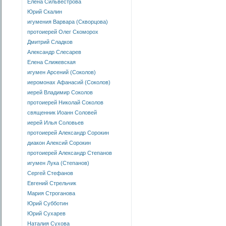
Елена Сильвестрова
Юрий Скалин
игумения Варвара (Скворцова)
протоиерей Олег Скоморох
Дмитрий Сладков
Александр Слесарев
Елена Слижевская
игумен Арсений (Соколов)
иеромонах Афанасий (Соколов)
иерей Владимир Соколов
протоиерей Николай Соколов
священник Иоанн Соловей
иерей Илья Соловьев
протоиерей Александр Сорокин
диакон Алексий Сорокин
протоиерей Александр Степанов
игумен Лука (Степанов)
Сергей Стефанов
Евгений Стрельчик
Мария Строганова
Юрий Субботин
Юрий Сухарев
Наталия Сухова