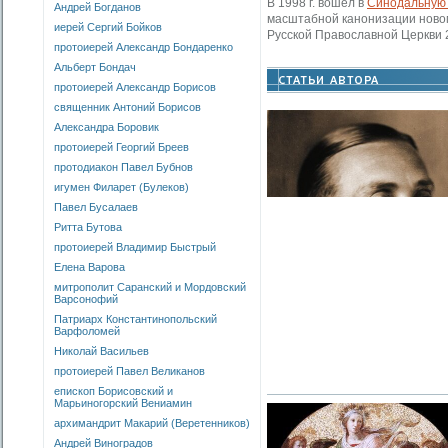
В 1998 г. вошел в
Синодальную 
Андрей Богданов
масштабной канонизации ново
иерей Сергий Бойков
Русской Православной Церкви 2
протоиерей Александр Бондаренко
Альберт Бондач
протоиерей Александр Борисов
священник Антоний Борисов
Александра Боровик
протоиерей Георгий Бреев
протодиакон Павел Бубнов
игумен Филарет (Булеков)
Павел Бусалаев
Ритта Бутова
протоиерей Владимир Быстрый
Елена Варова
митрополит Саранский и Мордовский
Варсонофий
Патриарх Константинопольский
Варфоломей
Николай Васильев
протоиерей Павел Великанов
епископ Борисовский и
Марьиногорский Вениамин
архимандрит Макарий (Веретенников)
Андрей Виноградов