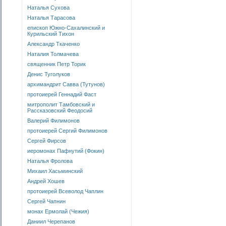
Наталья Сухова
Наталья Тарасова
епископ Южно-Сахалинский и
Курильский Тихон
Александр Ткаченко
Наталия Толмачева
священник Петр Торик
Денис Туголуков
архимандрит Савва (Тутунов)
протоиерей Геннадий Фаст
митрополит Тамбовский и
Рассказовский Феодосий
Валерий Филимонов
протоиерей Сергий Филимонов
Сергей Фирсов
иеромонах Пафнутий (Фокин)
Наталья Фролова
Михаил Хасьминский
Андрей Хошев
протоиерей Всеволод Чаплин
Сергей Чапнин
монах Ермолай (Чежия)
Даниил Черепанов