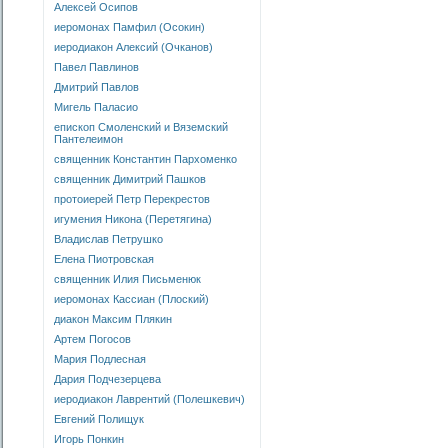
Алексей Осипов
иеромонах Памфил (Осокин)
иеродиакон Алексий (Очканов)
Павел Павлинов
Дмитрий Павлов
Мигель Паласио
епископ Смоленский и Вяземский
Пантелеимон
священник Константин Пархоменко
священник Димитрий Пашков
протоиерей Петр Перекрестов
игумения Никона (Перетягина)
Владислав Петрушко
Елена Пиотровская
священник Илия Письменюк
иеромонах Кассиан (Плоский)
диакон Максим Плякин
Артем Погосов
Мария Подлесная
Дария Подчезерцева
иеродиакон Лаврентий (Полешкевич)
Евгений Полищук
Игорь Понкин