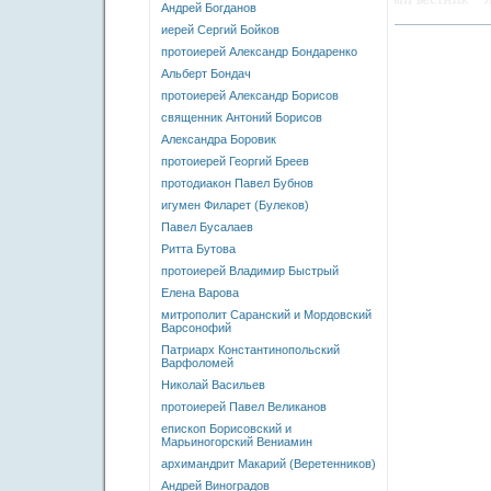
Андрей Богданов
иерей Сергий Бойков
протоиерей Александр Бондаренко
Альберт Бондач
протоиерей Александр Борисов
священник Антоний Борисов
Александра Боровик
протоиерей Георгий Бреев
протодиакон Павел Бубнов
игумен Филарет (Булеков)
Павел Бусалаев
Ритта Бутова
протоиерей Владимир Быстрый
Елена Варова
митрополит Саранский и Мордовский
Варсонофий
Патриарх Константинопольский
Варфоломей
Николай Васильев
протоиерей Павел Великанов
епископ Борисовский и
Марьиногорский Вениамин
архимандрит Макарий (Веретенников)
Андрей Виноградов