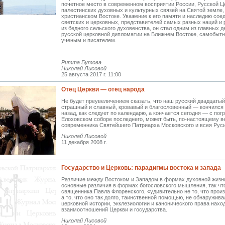
почетное место в современном восприятии России, Русской Це
палестинских духовных и культурных связей на Святой земле,
христианском Востоке. Уважение к его памяти и наследию сое
светских и церковных, представителей самых разных наций и 
из бедного сельского духовенства, он стал одним из главных 
русской церковной дипломатии на Ближнем Востоке, самобы
ученым и писателем.
Ритта Бутова
Николай Лисовой
25 августа 2017 г. 11:00
Отец Церкви — отец народа
Не будет преувеличением сказать, что наш русский двадцаты
страшный и славный, кровавый и благословенный — кончился 
назад, как следует по календарю, а кончается сегодня — с пог
Елоховском соборе последнего, может быть, по-настоящему в
современника Святейшего Патриарха Московского и всея Руси 
Николай Лисовой
11 декабря 2008 г.
Государство и Церковь: парадигмы востока и запада
Различие между Востоком и Западом в формах духовной жизн
основные различия в формах богословского мышления, так чт
священника Павла Флоренского, «удивительно не то, что прои
а то, что оно так долго, таинственной помощью, не обнаружива
церковной истории, экклезиологии и канонического права нахо
взаимоотношений Церкви и государства.
Николай Лисовой