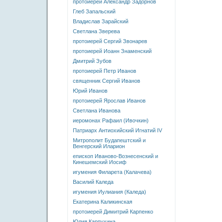
протоиерей Александр Задорнов
Глеб Запальский
Владислав Зарайский
Светлана Зверева
протоиерей Сергий Звонарев
протоиерей Иоанн Знаменский
Дмитрий Зубов
протоиерей Петр Иванов
священник Сергий Иванов
Юрий Иванов
протоиерей Ярослав Иванов
Светлана Иванова
иеромонах Рафаил (Ивочкин)
Патриарх Антиохийский Игнатий IV
Митрополит Будапештский и
Венгерский Иларион
епископ Иваново-Вознесенский и
Кинешемский Иосиф
игумения Филарета (Калачева)
Василий Каледа
игумения Иулиания (Каледа)
Екатерина Каликинская
протоиерей Димитрий Карпенко
Юлия Карпухина