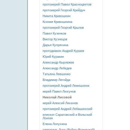
протоиерей Павел Красноцветов
протоиерей Георгий Крейдун
Никита Кривошеин
Ксения Кривошеина
протоиерей Георгий Крылов
Павел Кузенков
Виктор Кузнецов
Дарья Купряхина
протодиакон Андрей Кураев
Юрий Куракин
Александр Кырлежев
Александр Лебедев
Татьяна Левшенко
Владимир Легойда
протоиерей Андрей Лемешонок
иерей Павел Лизгунов
Николай Лисовой
иерей Алексий Лихачев
протоиерей Андрей Лобашинский
епископ Саратовский и Вольский
Лонгин
Елена Лопухина
святитель Лука (Войно-Ясенецкий)