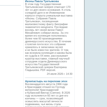
Иконы Павла Третьякова
В этом году Государственная
Третьяковская галерея отмечает 170
лет со дня своего основания. К столь
солидной дате в ее Инженерном
корпусе открыта уникальная выставка
«Иконы. Собрание Павла
Третьякова», посвященная
малоизвестному факту биографии
знаменитого мецената. Последние
восемь лет своей жизни Павел
Михайлович собирал иконы. За это
время его коллекция пополнилась
более чем 60 произведениями
древнерусского искусства. В течение
столетия почти все это собрание
хранилось в запасниках музея
и не было известно зрителю. О том,
как возникла коллекция и какова была
ее судьба в ХХ веке, рассказывает
куратор выставки, главный научный
сотрудник отдела Древнерусского
искусства Государственной
Третьяковской галереи Екатерина
Гладышева. PDF-версия.
24 июля 2026 г. 14:30
Архипастырь на переломе эпох
Восемнадцатого августа 1966 года
в Краснодаре отошел ко Господу
митрополит Краснодарский
и Кубанский Виктор (Святин). В 2026
году исполняется 60 лет со дня его
кончины — срок, позволяющий
осмыслить масштаб личности
подвижника, чья жизнь стала