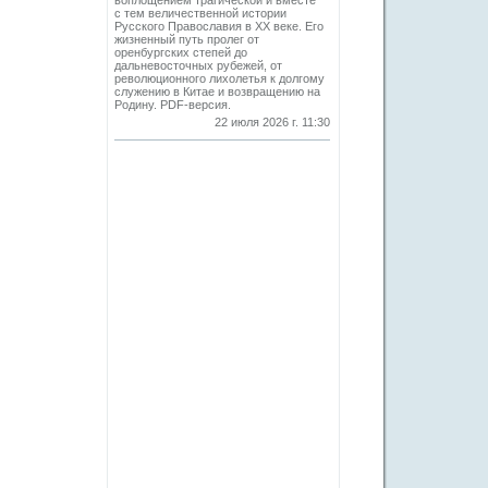
воплощением трагической и вместе
с тем величественной истории
Русского Православия в XX веке. Его
жизненный путь пролег от
оренбургских степей до
дальневосточных рубежей, от
революционного лихолетья к долгому
служению в Китае и возвращению на
Родину. PDF-версия.
22 июля 2026 г. 11:30