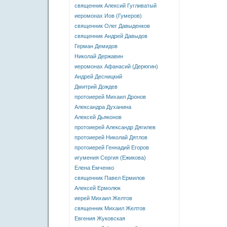
священник Алексий Гугливатый
иеромонах Иов (Гумеров)
священник Олег Давыденков
священник Андрей Давыдов
Герман Демидов
Николай Державин
иеромонах Афанасий (Дерюгин)
Андрей Десницкий
Дмитрий Дождев
протоиерей Михаил Дронов
Александра Духанина
Алексей Дьяконов
протоиерей Александр Дягилев
протоиерей Николай Дятлов
протоиерей Геннадий Егоров
игумения Сергия (Ежикова)
Елена Емченко
священник Павел Ермилов
Алексей Ермолюк
иерей Михаил Желтов
священник Михаил Желтов
Евгения Жуковская