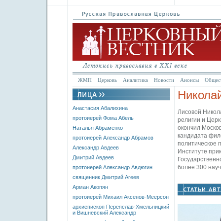
ЖМП
Церковь
Аналитика
Новости
Анонсы
Общес
Никола
Анастасия Абалихина
Лисовой Никола
протоиерей Фома Абель
религии и Церк
окончил Москов
Наталья Абраменко
кандидата фило
протоиерей Александр Абрамов
политическое п
Александр Авдеев
Институте прик
Дмитрий Авдеев
Государственно
более 300 нау
протоиерей Александр Авдюгин
священник Дмитрий Агеев
Арман Акопян
протоиерей Михаил Аксенов-Меерсон
архиепископ Переяслав-Хмельницкий
и Вишневский Александр