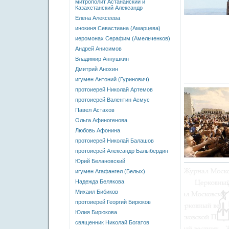
митрополит Астанайский и
Казахстанский Александр
Елена Алексеева
инокиня Севастиана (Амарцева)
иеромонах Серафим (Амельченков)
Андрей Анисимов
Владимир Аннушкин
Дмитрий Анохин
игумен Антоний (Гуринович)
протоиерей Николай Артемов
протоиерей Валентин Асмус
Павел Астахов
Ольга Афиногенова
Любовь Афонина
протоиерей Николай Балашов
протоиерей Александр Балыбердин
Юрий Белановский
игумен Агафангел (Белых)
Надежда Белякова
Михаил Бибиков
протоиерей Георгий Бирюков
Юлия Бирюкова
священник Николай Богатов