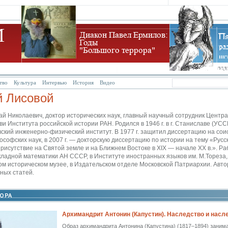
тво
Культура
Интервью
История
Видео
й Лисовой
й Николаевич, доктор исторических наук, главный научный сотрудник Центр
ви Института российской истории РАН. Родился в 1946 г. в г. Станиславе (УССР)
ский инженерно-физический институт. В 1977 г. защитил диссертацию на сои
софских наук, в 2007 г. — докторскую диссертацию по истории на тему «Русс
рисутствие на Святой земле и на Ближнем Востоке в XIX — начале XX в.». Ра
ладной математики АН СССР, в Институте иностранных языков им. М.Тореза, 
м историческом музее, в Издательском отделе Московской Патриархии. Автор
чных статей.
Архимандрит Антонин (Капустин). Наследство и насл
Образ архимандрита Антонина (Капустина) (1817–1894) занима