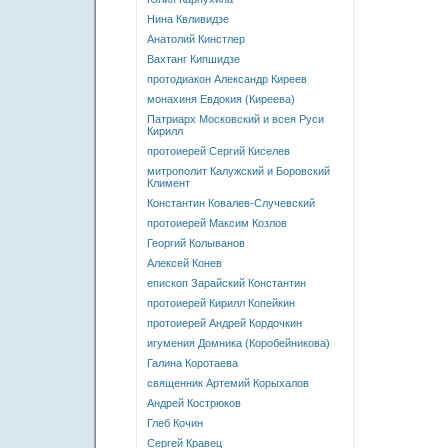
Нина Квливидзе
Анатолий Кинстлер
Вахтанг Кипшидзе
протодиакон Александр Киреев
монахиня Евдокия (Киреева)
Патриарх Московский и всея Руси
Кирилл
протоиерей Сергий Киселев
митрополит Калужский и Боровский
Климент
Константин Ковалев-Случевский
протоиерей Максим Козлов
Георгий Колыванов
Алексей Конев
епископ Зарайский Константин
протоиерей Кирилл Копейкин
протоиерей Андрей Кордочкин
игумения Домника (Коробейникова)
Галина Коротаева
священник Артемий Корыхалов
Андрей Кострюков
Глеб Кочин
Сергей Кравец