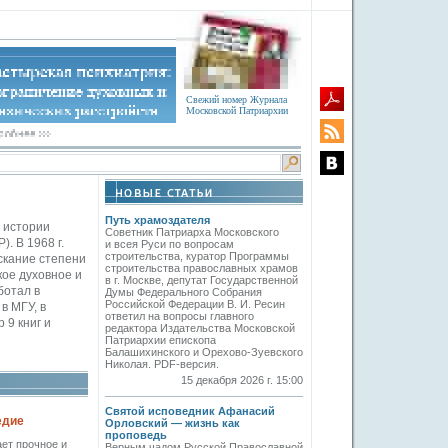
Свежий номер Журнала
Московской Патриархии
Путь храмоздателя
а истории
Советник Патриарха Московского
. В 1968 г.
и всея Руси по вопросам
строительства, куратор Программы
скание степени
строительства православных храмов
кое духовное и
в г. Москве, депутат Государственной
ботал в
Думы Федерального Собрания
Российской Федерации В. И. Ресин
в МГУ, в
ответил на вопросы главного
 9 книг и
редактора Издательства Московской
Патриархии епископа
Балашихинского и Орехово-Зуевского
Николая. PDF-версия.
15 декабря 2026 г. 15:00
Святой исповедник Афанасий
едие
Орловский — жизнь как
проповедь
ет прочное и
Верным чадом Русской Православной