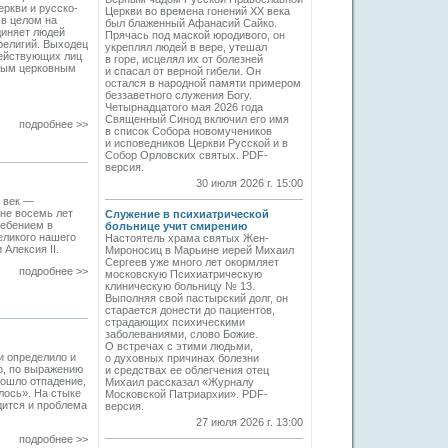
ркви и русско-
Церкви во времена гонений XX века
 в целом на
был блаженный Афанасий Сайко.
диняет людей
Прячась под маской юродивого, он
религий. Выходец
укреплял людей в вере, утешал
действующих лиц
в горе, исцелял их от болезней
тным церковным
и спасал от верной гибели. Он
остался в народной памяти примером
беззаветного служения Богу.
Четырнадцатого мая 2026 года
Священный Синод включил его имя
подробнее >>
в список Собора новомучеников
и исповедников Церкви Русской и в
Собор Орловских святых. PDF-
версия.
30 июля 2026 г. 15:00
й век —
не восемь лет
Служение в психиатрической
ребением в
больнице учит смирению
еликого нашего
Настоятель храма святых Жен-
Алексия II.
Мироносиц в Марьине иерей Михаил
Сергеев уже много лет окормляет
подробнее >>
московскую Психиатрическую
клиническую больницу № 13.
Выполняя свой пастырский долг, он
старается донести до пациентов,
страдающих психическими
заболеваниями, слово Божие.
О встречах с этими людьми,
и определило и
о духовных причинах болезни
о, по выражению
и средствах ее облегчения отец
зошло отпадение,
Михаил рассказал «Журналу
лось». На стыке
Московской Патриархии». PDF-
дится и проблема
версия.
27 июля 2026 г. 13:00
подробнее >>