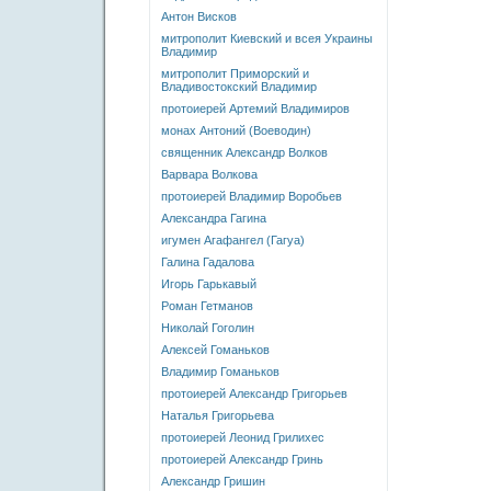
Антон Висков
митрополит Киевский и всея Украины
Владимир
митрополит Приморский и
Владивостокский Владимир
протоиерей Артемий Владимиров
монах Антоний (Воеводин)
священник Александр Волков
Варвара Волкова
протоиерей Владимир Воробьев
Александра Гагина
игумен Агафангел (Гагуа)
Галина Гадалова
Игорь Гарькавый
Роман Гетманов
Николай Гоголин
Алексей Гоманьков
Владимир Гоманьков
протоиерей Александр Григорьев
Наталья Григорьева
протоиерей Леонид Грилихес
протоиерей Александр Гринь
Александр Гришин