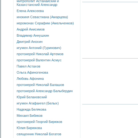
митрополит Астанайский и
Казахстанский Александр
Елена Алексеева
инокиня Севастиана (Амарцева)
иеромонах Серафим (Амельченков)
Андрей Анисимов
Владимир Аннушкин
Дмитрий Анохин
игумен Антоний (Гуринович)
протоиерей Николай Артемов
протоиерей Валентин Асмус
Павел Астахов
Ольга Афиногенова
Любовь Афонина
протоиерей Николай Балашов
протоиерей Александр Балыбердин
Юрий Белановский
игумен Агафангел (Белых)
Надежда Белякова
Михаил Бибиков
протоиерей Георгий Бирюков
Юлия Бирюкова
священник Николай Богатов