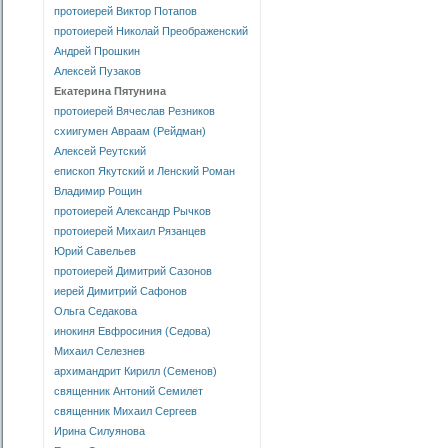
протоиерей Виктор Потапов
протоиерей Николай Преображенский
Андрей Прошкин
Алексей Пузаков
Екатерина Пятунина
протоиерей Вячеслав Резников
схиигумен Авраам (Рейдман)
Алексей Реутский
епископ Якутский и Ленский Роман
Владимир Рощин
протоиерей Александр Рычков
протоиерей Михаил Рязанцев
Юрий Савельев
протоиерей Димитрий Сазонов
иерей Димитрий Сафонов
Ольга Седакова
инокиня Евфросиния (Седова)
Михаил Селезнев
архимандрит Кирилл (Семенов)
священник Антоний Семилет
священник Михаил Сергеев
Ирина Силуянова