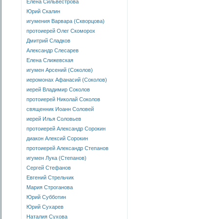
Елена Сильвестрова
Юрий Скалин
игумения Варвара (Скворцова)
протоиерей Олег Скоморох
Дмитрий Сладков
Александр Слесарев
Елена Слижевская
игумен Арсений (Соколов)
иеромонах Афанасий (Соколов)
иерей Владимир Соколов
протоиерей Николай Соколов
священник Иоанн Соловей
иерей Илья Соловьев
протоиерей Александр Сорокин
диакон Алексий Сорокин
протоиерей Александр Степанов
игумен Лука (Степанов)
Сергей Стефанов
Евгений Стрельчик
Мария Строганова
Юрий Субботин
Юрий Сухарев
Наталия Сухова