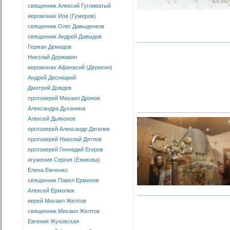
священник Алексий Гугливатый
иеромонах Иов (Гумеров)
священник Олег Давыденков
священник Андрей Давыдов
Герман Демидов
Николай Державин
иеромонах Афанасий (Дерюгин)
Андрей Десницкий
Дмитрий Дождев
протоиерей Михаил Дронов
Александра Духанина
Алексей Дьяконов
протоиерей Александр Дягилев
протоиерей Николай Дятлов
протоиерей Геннадий Егоров
игумения Сергия (Ежикова)
Елена Емченко
священник Павел Ермилов
Алексей Ермолюк
иерей Михаил Желтов
священник Михаил Желтов
Евгения Жуковская