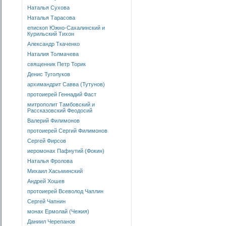
Наталья Сухова
Наталья Тарасова
епископ Южно-Сахалинский и
Курильский Тихон
Александр Ткаченко
Наталия Толмачева
священник Петр Торик
Денис Туголуков
архимандрит Савва (Тутунов)
протоиерей Геннадий Фаст
митрополит Тамбовский и
Рассказовский Феодосий
Валерий Филимонов
протоиерей Сергий Филимонов
Сергей Фирсов
иеромонах Пафнутий (Фокин)
Наталья Фролова
Михаил Хасьминский
Андрей Хошев
протоиерей Всеволод Чаплин
Сергей Чапнин
монах Ермолай (Чежия)
Даниил Черепанов