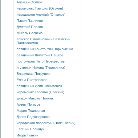
Алексей Осипов
иеромонах Памфил (Осокин)
иеродиакон Алексий (Очканов)
Павел Павлинов
Дмитрий Павлов
Мигель Паласио
епископ Смоленский и Вяземский
Пантелеимон
священник Константин Пархоменко
священник Димитрий Пашков
протоиерей Петр Перекрестов
игумения Никона (Перетягина)
Владислав Петрушко
Елена Пиотровская
священник Илия Письменюк
иеромонах Кассиан (Плоский)
диакон Максим Плякин
Артем Погосов
Мария Подлесная
Дария Подчезерцева
иеродиакон Лаврентий (Полешкевич)
Евгений Полищук
Игорь Понкин