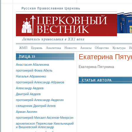
ЖМП
Церковь
Аналитика
Новости
Анонсы
Общество
Культура
И
Екатерина Пяту
Анастасия Абалихина
Екатерина Пятунина
протоиерей Фома Абель
Наталья Абраменко
протоиерей Александр Абрамов
Александр Авдеев
Дмитрий Авдеев
протоиерей Александр Авдюгин
священник Дмитрий Агеев
Арман Акопян
протоиерей Михаил Аксенов-Меерсон
архиепископ Переяслав-Хмельницкий
и Вишневский Александр