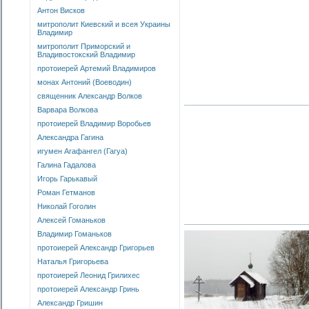
Антон Висков
митрополит Киевский и всея Украины
Владимир
митрополит Приморский и
Владивостокский Владимир
протоиерей Артемий Владимиров
монах Антоний (Воеводин)
священник Александр Волков
Варвара Волкова
протоиерей Владимир Воробьев
Александра Гагина
игумен Агафангел (Гагуа)
Галина Гадалова
Игорь Гарькавый
Роман Гетманов
Николай Гоголин
Алексей Гоманьков
Владимир Гоманьков
протоиерей Александр Григорьев
Наталья Григорьева
протоиерей Леонид Грилихес
протоиерей Александр Гринь
Александр Гришин