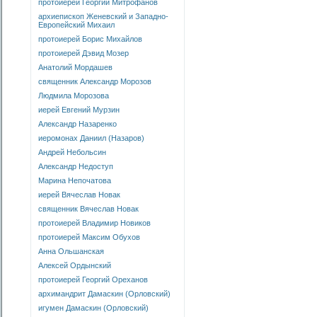
протоиерей Георгий Митрофанов
архиепископ Женевский и Западно-
Европейский Михаил
протоиерей Борис Михайлов
протоиерей Дэвид Мозер
Анатолий Мордашев
священник Александр Морозов
Людмила Морозова
иерей Евгений Мурзин
Александр Назаренко
иеромонах Даниил (Назаров)
Андрей Небольсин
Александр Недоступ
Марина Непочатова
иерей Вячеслав Новак
священник Вячеслав Новак
протоиерей Владимир Новиков
протоиерей Максим Обухов
Анна Ольшанская
Алексей Ордынский
протоиерей Георгий Ореханов
архимандрит Дамаскин (Орловский)
игумен Дамаскин (Орловский)