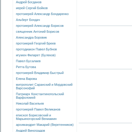
Андрей Богданов
иерей Сергий Бойков
протоиерей Александр Бондаренко
Альберт Бондач
протоиерей Александр Борисов
священник Антоний Борисов
Александра Боровик
протоиерей Георгий Бреев
протодиакон Павел Бубнов
игумен Филарет (Булеков)
Павел Бусалаев
Ритта Бутова
протоиерей Владимир Быстрый
Елена Варова
митрополит Саранский и Мордовский
Варсонофий
Патриарх Константинопольский
Варфоломей
Николай Васильев
протоиерей Павел Великанов
епископ Борисовский и
Марьиногорский Вениамин
архимандрит Макарий (Веретенников)
Андрей Виноградов