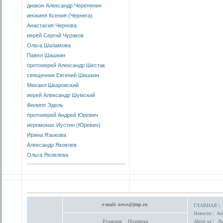
диакон Александр Черепенин
инокиня Ксения (Чернега)
Анастасия Чернова
иерей Сергий Чураков
Ольга Шаламова
Павел Шашкин
протоиерей Александр Шестак
священник Евгений Шишкин
Михаил Шкаровский
иерей Александр Шумский
Филипп Эдель
протоиерей Андрей Юревич
иеромонах Иустин (Юревич)
Ирина Языкова
Александр Яковлев
Ольга Яковлева
e-mail:
news@jmp.ru
ГЛАВНАЯ
|
Новости
|
Ан
Редакция
Подписка
About us
|
Ли