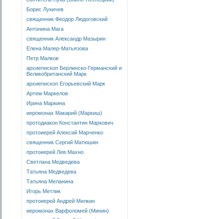
Борис Лукичев
священник Феодор Людоговский
Антонина Мага
священник Александр Мазырин
Елена Малер-Матьязова
Петр Малков
архиепископ Берлинско-Германский и
Великобританский Марк
архиепископ Егорьевский Марк
Артем Маркелов
Ирина Маркина
иеромонах Макарий (Маркиш)
протодиакон Константин Маркович
протоиерей Алексий Марченко
священник Сергий Матюшин
протоиерей Лев Махно
Светлана Медведева
Татьяна Медведева
Татьяна Меланина
Игорь Метлик
протоиерей Андрей Милкин
иеромонах Варфоломей (Минин)