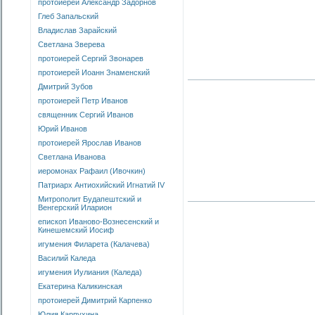
протоиерей Александр Задорнов
Глеб Запальский
Владислав Зарайский
Светлана Зверева
протоиерей Сергий Звонарев
протоиерей Иоанн Знаменский
Дмитрий Зубов
протоиерей Петр Иванов
священник Сергий Иванов
Юрий Иванов
протоиерей Ярослав Иванов
Светлана Иванова
иеромонах Рафаил (Ивочкин)
Патриарх Антиохийский Игнатий IV
Митрополит Будапештский и
Венгерский Иларион
епископ Иваново-Вознесенский и
Кинешемский Иосиф
игумения Филарета (Калачева)
Василий Каледа
игумения Иулиания (Каледа)
Екатерина Каликинская
протоиерей Димитрий Карпенко
Юлия Карпухина