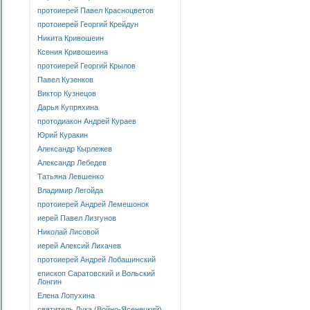
протоиерей Павел Красноцветов
протоиерей Георгий Крейдун
Никита Кривошеин
Ксения Кривошеина
протоиерей Георгий Крылов
Павел Кузенков
Виктор Кузнецов
Дарья Купряхина
протодиакон Андрей Кураев
Юрий Куракин
Александр Кырлежев
Александр Лебедев
Татьяна Левшенко
Владимир Легойда
протоиерей Андрей Лемешонок
иерей Павел Лизгунов
Николай Лисовой
иерей Алексий Лихачев
протоиерей Андрей Лобашинский
епископ Саратовский и Вольский
Лонгин
Елена Лопухина
святитель Лука (Войно-Ясенецкий)