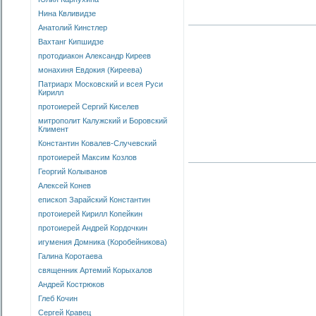
Нина Квливидзе
Анатолий Кинстлер
Вахтанг Кипшидзе
протодиакон Александр Киреев
монахиня Евдокия (Киреева)
Патриарх Московский и всея Руси
Кирилл
протоиерей Сергий Киселев
митрополит Калужский и Боровский
Климент
Константин Ковалев-Случевский
протоиерей Максим Козлов
Георгий Колыванов
Алексей Конев
епископ Зарайский Константин
протоиерей Кирилл Копейкин
протоиерей Андрей Кордочкин
игумения Домника (Коробейникова)
Галина Коротаева
священник Артемий Корыхалов
Андрей Кострюков
Глеб Кочин
Сергей Кравец