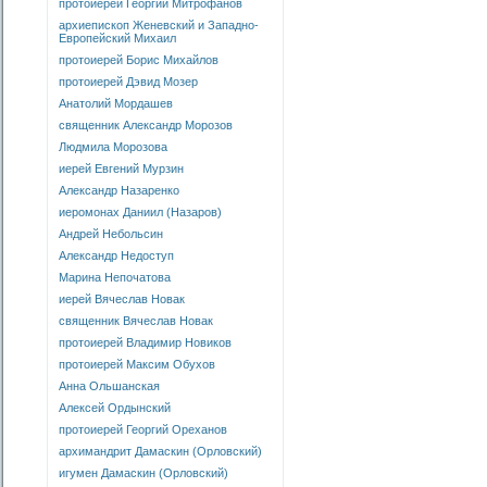
протоиерей Георгий Митрофанов
архиепископ Женевский и Западно-
Европейский Михаил
протоиерей Борис Михайлов
протоиерей Дэвид Мозер
Анатолий Мордашев
священник Александр Морозов
Людмила Морозова
иерей Евгений Мурзин
Александр Назаренко
иеромонах Даниил (Назаров)
Андрей Небольсин
Александр Недоступ
Марина Непочатова
иерей Вячеслав Новак
священник Вячеслав Новак
протоиерей Владимир Новиков
протоиерей Максим Обухов
Анна Ольшанская
Алексей Ордынский
протоиерей Георгий Ореханов
архимандрит Дамаскин (Орловский)
игумен Дамаскин (Орловский)