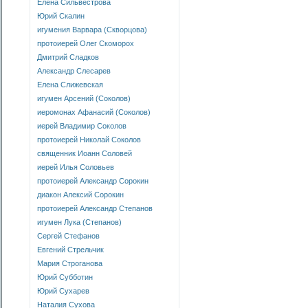
Елена Сильвестрова
Юрий Скалин
игумения Варвара (Скворцова)
протоиерей Олег Скоморох
Дмитрий Сладков
Александр Слесарев
Елена Слижевская
игумен Арсений (Соколов)
иеромонах Афанасий (Соколов)
иерей Владимир Соколов
протоиерей Николай Соколов
священник Иоанн Соловей
иерей Илья Соловьев
протоиерей Александр Сорокин
диакон Алексий Сорокин
протоиерей Александр Степанов
игумен Лука (Степанов)
Сергей Стефанов
Евгений Стрельчик
Мария Строганова
Юрий Субботин
Юрий Сухарев
Наталия Сухова