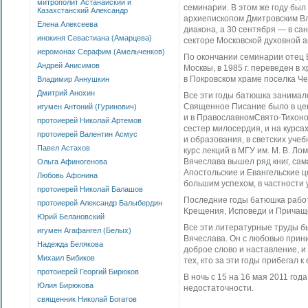
митрополит Астанайский и
семинарии. В этом же году бы
Казахстанский Александр
архиепископом Дмитровским В
Елена Алексеева
диакона, а 30 сентября — в с
инокиня Севастиана (Амарцева)
секторе Московской духовной ак
иеромонах Серафим (Амельченков)
По окончании семинарии отец 
Андрей Анисимов
Москвы, в 1985 г. переведен в 
в Покровском храме поселка Ч
Владимир Аннушкин
Дмитрий Анохин
Все эти годы батюшка занимал
Священное Писание было в цент
игумен Антоний (Гуринович)
и в ПравославномСвято-Тихоно
протоиерей Николай Артемов
сестер милосердия, и на курс
протоиерей Валентин Асмус
и образования, в светских уче
Павел Астахов
курс лекций в МГУ им. М. В. Л
Вячеслава вышел ряд книг, са
Ольга Афиногенова
Апостольские и Евангельские ц
Любовь Афонина
большим успехом, в частности
протоиерей Николай Балашов
Последние годы батюшка работ
протоиерей Александр Балыбердин
Крещения, Исповеди и Причащ
Юрий Белановский
Все эти литературные труды б
игумен Агафангел (Белых)
Вячеслава. Он с любовью прини
Надежда Белякова
доброе слово и наставление, и
Михаил Бибиков
тех, кто за эти годы прибегал
протоиерей Георгий Бирюков
В ночь с 15 на 16 мая 2011 год
Юлия Бирюкова
недостаточности.
священник Николай Богатов