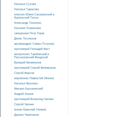
Наталья Сухова
Наталья Тарасова
епископ Южно-Сахалинский и
Курильский Тихон
Александр Ткаченко
Наталия Толмачева
священник Петр Торик
Денис Туголуков
архимандрит Савва (Тутунов)
протоиерей Геннадий Фаст
митрополит Тамбовский и
Рассказовский Феодосий
Валерий Филимонов
протоиерей Сергий Филимонов
Сергей Фирсов
иеромонах Пафнутий (Фокин)
Наталья Фролова
Михаил Хасьминский
Андрей Хошев
протоиерей Всеволод Чаплин
Сергей Чапнин
монах Ермолай (Чежия)
Даниил Черепанов