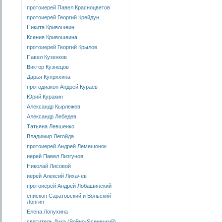
протоиерей Павел Красноцветов
протоиерей Георгий Крейдун
Никита Кривошеин
Ксения Кривошеина
протоиерей Георгий Крылов
Павел Кузенков
Виктор Кузнецов
Дарья Купряхина
протодиакон Андрей Кураев
Юрий Куракин
Александр Кырлежев
Александр Лебедев
Татьяна Левшенко
Владимир Легойда
протоиерей Андрей Лемешонок
иерей Павел Лизгунов
Николай Лисовой
иерей Алексий Лихачев
протоиерей Андрей Лобашинский
епископ Саратовский и Вольский
Лонгин
Елена Лопухина
святитель Лука (Войно-Ясенецкий)