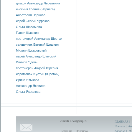
диакон Александр Черепенин
инокиня Ксения (Чернега)
Анастасия Чернова
иерей Сергий Чураков
Ольга Шаламова
Павел Шашкин
протоиерей Александр Шестак
священник Евгений Шишкин
Михаил Шкаровский
иерей Александр Шумский
Филипп Эдель
протоиерей Андрей Юревич
иеромонах Иустин (Юревич)
Ирина Языкова
Александр Яковлев
Ольга Яковлева
e-mail:
news@jmp.ru
ГЛАВНАЯ
|
Новости
|
Ан
Редакция
Подписка
About us
|
Ли