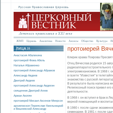
ЖМП
Церковь
Аналитика
Новости
Анонсы
Общество
Культура
И
протоиерей Вяч
Анастасия Абалихина
Клирик храма Покрова Пресвят
протоиерей Фома Абель
Отец Вячеслав родился 15 авгус
Наталья Абраменко
радиоаппаратостроительного те
протоиерей Александр Абрамов
электромеханизмов. В 1968 г. 
в газете "Известия" в телетай
Александр Авдеев
знакомства с русской литерату
Дмитрий Авдеев
В результате была написана кни
протоиерей Александр Авдюгин
Религиозный поиск привел его
священник Дмитрий Агеев
деятельности.
Арман Акопян
В 1968 г. он вступил в брак в 
протоиерей Михаил Аксенов-Меерсон
верной помощницей и воспитал
архиепископ Переяслав-Хмельницкий
В 1980 г. после сдачи экзамен
и Вишневский Александр
семинарии. В 1981 г. после сд