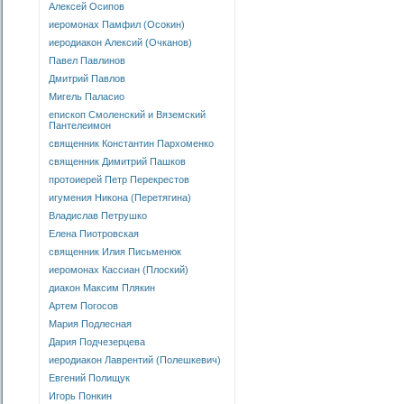
Алексей Осипов
иеромонах Памфил (Осокин)
иеродиакон Алексий (Очканов)
Павел Павлинов
Дмитрий Павлов
Мигель Паласио
епископ Смоленский и Вяземский
Пантелеимон
священник Константин Пархоменко
священник Димитрий Пашков
протоиерей Петр Перекрестов
игумения Никона (Перетягина)
Владислав Петрушко
Елена Пиотровская
священник Илия Письменюк
иеромонах Кассиан (Плоский)
диакон Максим Плякин
Артем Погосов
Мария Подлесная
Дария Подчезерцева
иеродиакон Лаврентий (Полешкевич)
Евгений Полищук
Игорь Понкин