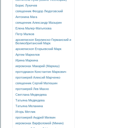
Борис Лукичев
священник Феодор Людоговский
Антонина Мага
священник Александр Мазырин
Елена Малер-Матьязова
Петр Малков
архиепископ Берлинско-Германский и
Великобританский Марк
архиепископ Егорьевский Марк
Артем Маркелов
Ирина Маркина
иеромонах Макарий (Маркиш)
протодиакон Константин Маркович
протоиерей Алексий Марченко
священник Сергий Матюшин
протоиерей Лев Махно
Светлана Медведева
Татьяна Медведева
Татьяна Меланина
Игорь Метлик
протоиерей Андрей Милкин
иеромонах Варфоломей (Минин)