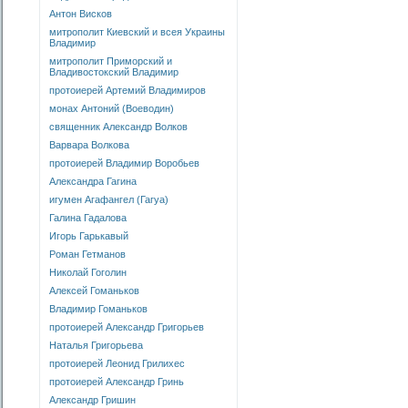
Антон Висков
митрополит Киевский и всея Украины
Владимир
митрополит Приморский и
Владивостокский Владимир
протоиерей Артемий Владимиров
монах Антоний (Воеводин)
священник Александр Волков
Варвара Волкова
протоиерей Владимир Воробьев
Александра Гагина
игумен Агафангел (Гагуа)
Галина Гадалова
Игорь Гарькавый
Роман Гетманов
Николай Гоголин
Алексей Гоманьков
Владимир Гоманьков
протоиерей Александр Григорьев
Наталья Григорьева
протоиерей Леонид Грилихес
протоиерей Александр Гринь
Александр Гришин