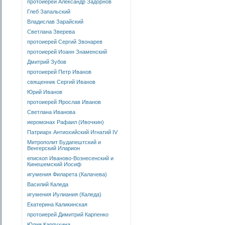
протоиерей Александр Задорнов
Глеб Запальский
Владислав Зарайский
Светлана Зверева
протоиерей Сергий Звонарев
протоиерей Иоанн Знаменский
Дмитрий Зубов
протоиерей Петр Иванов
священник Сергий Иванов
Юрий Иванов
протоиерей Ярослав Иванов
Светлана Иванова
иеромонах Рафаил (Ивочкин)
Патриарх Антиохийский Игнатий IV
Митрополит Будапештский и
Венгерский Иларион
епископ Иваново-Вознесенский и
Кинешемский Иосиф
игумения Филарета (Калачева)
Василий Каледа
игумения Иулиания (Каледа)
Екатерина Каликинская
протоиерей Димитрий Карпенко
Юлия Карпухина