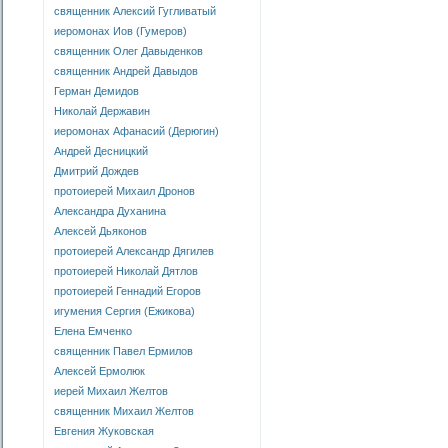
священник Алексий Гугливатый
иеромонах Иов (Гумеров)
священник Олег Давыденков
священник Андрей Давыдов
Герман Демидов
Николай Державин
иеромонах Афанасий (Дерюгин)
Андрей Десницкий
Дмитрий Дождев
протоиерей Михаил Дронов
Александра Духанина
Алексей Дьяконов
протоиерей Александр Дягилев
протоиерей Николай Дятлов
протоиерей Геннадий Егоров
игумения Сергия (Ежикова)
Елена Емченко
священник Павел Ермилов
Алексей Ермолюк
иерей Михаил Желтов
священник Михаил Желтов
Евгения Жуковская