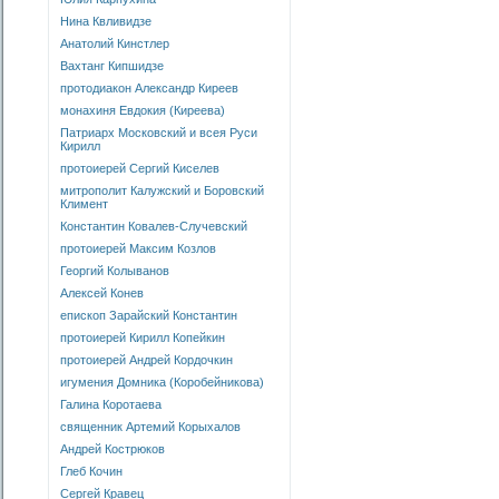
Нина Квливидзе
Анатолий Кинстлер
Вахтанг Кипшидзе
протодиакон Александр Киреев
монахиня Евдокия (Киреева)
Патриарх Московский и всея Руси
Кирилл
протоиерей Сергий Киселев
митрополит Калужский и Боровский
Климент
Константин Ковалев-Случевский
протоиерей Максим Козлов
Георгий Колыванов
Алексей Конев
епископ Зарайский Константин
протоиерей Кирилл Копейкин
протоиерей Андрей Кордочкин
игумения Домника (Коробейникова)
Галина Коротаева
священник Артемий Корыхалов
Андрей Кострюков
Глеб Кочин
Сергей Кравец