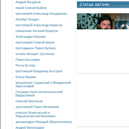
Андрей Богданов
иерей Сергий Бойков
протоиерей Александр Бондаренко
Альберт Бондач
протоиерей Александр Борисов
священник Антоний Борисов
Александра Боровик
протоиерей Георгий Бреев
протодиакон Павел Бубнов
игумен Филарет (Булеков)
Павел Бусалаев
Ритта Бутова
протоиерей Владимир Быстрый
Елена Варова
митрополит Саранский и Мордовский
Варсонофий
Патриарх Константинопольский
Варфоломей
Николай Васильев
протоиерей Павел Великанов
епископ Борисовский и
Марьиногорский Вениамин
архимандрит Макарий (Веретенников)
Андрей Виноградов