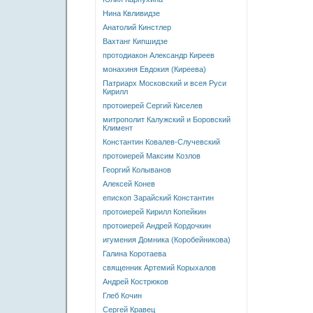
Нина Квливидзе
Анатолий Кинстлер
Вахтанг Кипшидзе
протодиакон Александр Киреев
монахиня Евдокия (Киреева)
Патриарх Московский и всея Руси
Кирилл
протоиерей Сергий Киселев
митрополит Калужский и Боровский
Климент
Константин Ковалев-Случевский
протоиерей Максим Козлов
Георгий Колыванов
Алексей Конев
епископ Зарайский Константин
протоиерей Кирилл Копейкин
протоиерей Андрей Кордочкин
игумения Домника (Коробейникова)
Галина Коротаева
священник Артемий Корыхалов
Андрей Кострюков
Глеб Кочин
Сергей Кравец