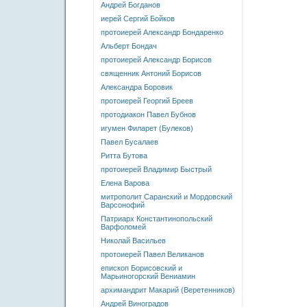
Андрей Богданов
иерей Сергий Бойков
протоиерей Александр Бондаренко
Альберт Бондач
протоиерей Александр Борисов
священник Антоний Борисов
Александра Боровик
протоиерей Георгий Бреев
протодиакон Павел Бубнов
игумен Филарет (Булеков)
Павел Бусалаев
Ритта Бутова
протоиерей Владимир Быстрый
Елена Варова
митрополит Саранский и Мордовский
Варсонофий
Патриарх Константинопольский
Варфоломей
Николай Васильев
протоиерей Павел Великанов
епископ Борисовский и
Марьиногорский Вениамин
архимандрит Макарий (Веретенников)
Андрей Виноградов