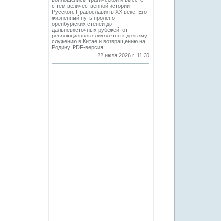
воплощением трагической и вместе
с тем величественной истории
Русского Православия в XX веке. Его
жизненный путь пролег от
оренбургских степей до
дальневосточных рубежей, от
революционного лихолетья к долгому
служению в Китае и возвращению на
Родину. PDF-версия.
22 июля 2026 г. 11:30