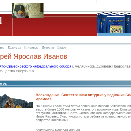
тво
Культура
Интервью
История
Видео
ерей Ярослав Иванов
ято-Симеоновского кафедрального собора
г. Челябинска, духовник П
равослав
бщества «Держись».
Восхождение. Божественная литургия у подножия Б
Иремеля
На Южном Урале этим летом совершена первая Божественная 
высоте более 1000 метров — на плато у подножия горы Больш
отслужил настоятель Свято-Симеоновского кафедрального со
Игорь Рысенко. Участниками стали ребята из православного 
общества «Держись!»
протоиерей Ярослав Иванов