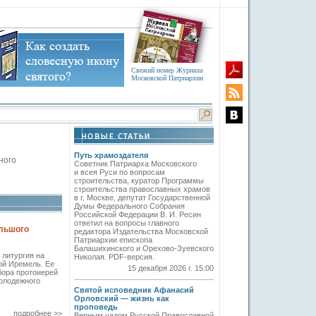
Свежий номер Журнала
Московской Патриархии
Путь храмоздателя
ного
Советник Патриарха Московского
и всея Руси по вопросам
строительства, куратор Программы
строительства православных храмов
в г. Москве, депутат Государственной
Думы Федерального Собрания
Российской Федерации В. И. Ресин
ответил на вопросы главного
ольшого
редактора Издательства Московской
Патриархии епископа
Балашихинского и Орехово-Зуевского
литургия на
Николая. PDF-версия.
ой Иремель. Ее
15 декабря 2026 г. 15:00
бора протоиерей
молодежного
Святой исповедник Афанасий
Орловский — жизнь как
проповедь
подробнее >>
Верным чадом Русской Православной