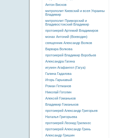
Антон Висков
митрополит Киевский и всея Украины
Владимир
митрополит Приморский и
Владивостокский Владимир
протоиерей Артемий Владимиров
монах Антоний (Воеводин)
священник Александр Волков
Варвара Волкова
протоиерей Владимир Воробьев
Александра Гагина
игумен Агафангел (Гагуа)
Галина Гадалова
Игорь Гарькавый
Роман Гетманов
Николай Гоголин
Алексей Гоманьков
Владимир Гоманьков
протоиерей Александр Григорьев
Наталья Григорьева
протоиерей Леонид Грилихес
протоиерей Александр Гринь
Александр Гришин