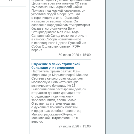
Церкви во времена гонений XX века
был блаженный Афанасий Сайко.
Прячась под маской юродивого, он
укреплял людей в вере, утешал
в горе, исцелял их от болезней
и спасал от верной гибели. Он
остался в народной памяти примером
беззаветного служения Богу.
Четырнадцатого мая 2026 года
Священный Синод включил его имя
в список Собора новомучеников
и исповедников Церкви Русской и в
Собор Орловских святых. PDF-
версия.
30 июля 2026 г. 15:00
Служение в психиатрической
больнице учит смирению
Настоятель храма святых Жен-
Мироносиц в Марьине иерей Михаил
Сергеев уже много лет окормляет
московскую Психиатрическую
клиническую больницу № 13.
Выполняя свой пастырский долг, он
старается донести до пациентов,
страдающих психическими
заболеваниями, слово Божие.
О встречах с этими людьми,
о духовных причинах болезни
и средствах ее облегчения отец
Михаил рассказал «Журналу
Московской Патриархии». PDF-
версия.
27 июля 2026 г. 13:00