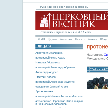
ЖМП
Церковь
Аналитика
Новости
Анонсы
Общес
протои
Анастасия Абалихина
Настоятель
Св
протоиерей Фома Абель
Молодежного О
Наталья Абраменко
протоиерей Александр Абрамов
Александр Авдеев
Дмитрий Авдеев
протоиерей Александр Авдюгин
священник Дмитрий Агеев
Арман Акопян
протоиерей Михаил Аксенов-Меерсон
архиепископ Переяслав-Хмельницкий
и Вишневский Александр