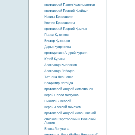
протоиерей Павел Красноцветов
протоиерей Георгий Крейдун
Никита Кривошеин
Ксения Кривошеина
протоиерей Георгий Крылов
Павел Кузенков
Виктор Кузнецов
Дарья Купряхина
протодиакон Андрей Кураев
Юрий Куракин
Александр Кырлежев
Александр Лебедев
Татьяна Левшенко
Владимир Легойда
протоиерей Андрей Лемешонок
иерей Павел Лизгунов
Николай Лисовой
иерей Алексий Лихачев
протоиерей Андрей Лобашинский
епископ Саратовский и Вольский
Лонгин
Елена Лопухина
святитель Лука (Войно-Ясенецкий)