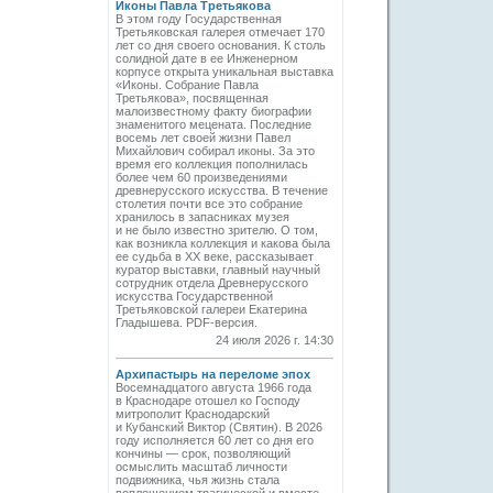
Иконы Павла Третьякова
В этом году Государственная
Третьяковская галерея отмечает 170
лет со дня своего основания. К столь
солидной дате в ее Инженерном
корпусе открыта уникальная выставка
«Иконы. Собрание Павла
Третьякова», посвященная
малоизвестному факту биографии
знаменитого мецената. Последние
восемь лет своей жизни Павел
Михайлович собирал иконы. За это
время его коллекция пополнилась
более чем 60 произведениями
древнерусского искусства. В течение
столетия почти все это собрание
хранилось в запасниках музея
и не было известно зрителю. О том,
как возникла коллекция и какова была
ее судьба в ХХ веке, рассказывает
куратор выставки, главный научный
сотрудник отдела Древнерусского
искусства Государственной
Третьяковской галереи Екатерина
Гладышева. PDF-версия.
24 июля 2026 г. 14:30
Архипастырь на переломе эпох
Восемнадцатого августа 1966 года
в Краснодаре отошел ко Господу
митрополит Краснодарский
и Кубанский Виктор (Святин). В 2026
году исполняется 60 лет со дня его
кончины — срок, позволяющий
осмыслить масштаб личности
подвижника, чья жизнь стала