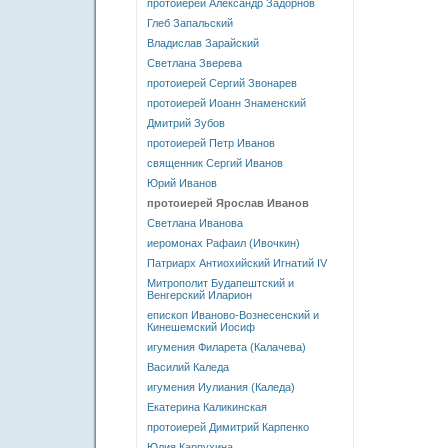
протоиерей Александр Задорнов
Глеб Запальский
Владислав Зарайский
Светлана Зверева
протоиерей Сергий Звонарев
протоиерей Иоанн Знаменский
Дмитрий Зубов
протоиерей Петр Иванов
священник Сергий Иванов
Юрий Иванов
протоиерей Ярослав Иванов
Светлана Иванова
иеромонах Рафаил (Ивочкин)
Патриарх Антиохийский Игнатий IV
Митрополит Будапештский и
Венгерский Иларион
епископ Иваново-Вознесенский и
Кинешемский Иосиф
игумения Филарета (Калачева)
Василий Каледа
игумения Иулиания (Каледа)
Екатерина Каликинская
протоиерей Димитрий Карпенко
Юлия Карпухина