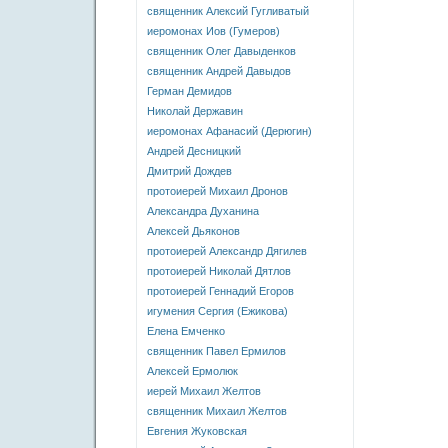
священник Алексий Гугливатый
иеромонах Иов (Гумеров)
священник Олег Давыденков
священник Андрей Давыдов
Герман Демидов
Николай Державин
иеромонах Афанасий (Дерюгин)
Андрей Десницкий
Дмитрий Дождев
протоиерей Михаил Дронов
Александра Духанина
Алексей Дьяконов
протоиерей Александр Дягилев
протоиерей Николай Дятлов
протоиерей Геннадий Егоров
игумения Сергия (Ежикова)
Елена Емченко
священник Павел Ермилов
Алексей Ермолюк
иерей Михаил Желтов
священник Михаил Желтов
Евгения Жуковская