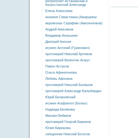
митрополит Астанайский и
Казахстанский Александр
Елена Алексеева
инокиня Севастиана (Амарцева)
иеромонах Серафим (Амельченков)
Андрей Анисимов
Владимир Аннушкин
Дмитрий Анохин
игумен Антоний (Гуринович)
протоиерей Николай Артемов
протоиерей Валентин Асмус
Павел Астахов
Ольга Афиногенова
Любовь Афонина
протоиерей Николай Балашов
протоиерей Александр Балыбердин
Юрий Белановский
игумен Агафангел (Белых)
Надежда Белякова
Михаил Бибиков
протоиерей Георгий Бирюков
Юлия Бирюкова
священник Николай Богатов