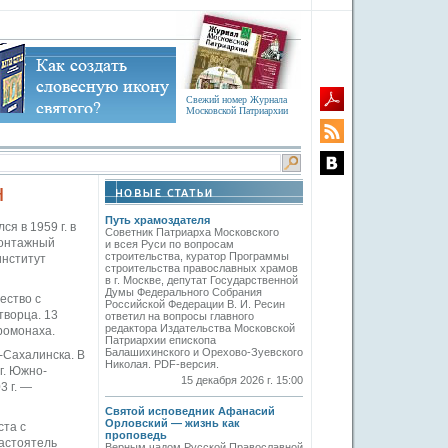
Свежий номер Журнала
Московской Патриархии
н
Путь храмоздателя
я в 1959 г. в
Советник Патриарха Московского
монтажный
и всея Руси по вопросам
строительства, куратор Программы
институт
строительства православных храмов
в г. Москве, депутат Государственной
Думы Федерального Собрания
ество с
Российской Федерации В. И. Ресин
творца. 13
ответил на вопросы главного
редактора Издательства Московской
ромонаха.
Патриархии епископа
Балашихинского и Орехово-Зуевского
-Сахалинска. В
Николая. PDF-версия.
г. Южно-
15 декабря 2026 г. 15:00
3 г. —
Святой исповедник Афанасий
Орловский — жизнь как
ста с
проповедь
настоятель
Верным чадом Русской Православной