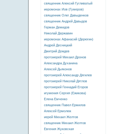
священник Алексий Гугливатый
иеромонах Иов (Гумеров)
священник Олег Давыденков
священник Андрей Давыдов
Герман Демидов
Николай Державин
иеромонах Афанасий (Дерюгин)
Андрей Десницкий
Дмитрий Дождев
протоиерей Михаил Дронов
Александра Духанина
Алексей Дьяконов
протоиерей Александр Дягилев
протоиерей Николай Дятлов
протоиерей Геннадий Егоров
игумения Сергия (Ежикова)
Елена Емченко
священник Павел Ермилов
Алексей Ермолюк
иерей Михаил Желтов
священник Михаил Желтов
Евгения Жуковская