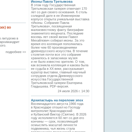
Иконы Павла Третьякова
В этом году Государственная
Третьяковская галерея отмечает 170
лет со дня своего основания. К столь
солидной дате в ее Инженерном
корпусе открыта уникальная выставка
«Иконы. Собрание Павла
Третьякова», посвященная
их) во
малоизвестному факту биографии
знаменитого мецената. Последние
восемь лет своей жизни Павел
 литургию в
Михайлович собирал иконы. За это
 архимандрит
время его коллекция пополнилась
ого.
более чем 60 произведениями
древнерусского искусства. В течение
подробнее >>
столетия почти все это собрание
хранилось в запасниках музея
и не было известно зрителю. О том,
как возникла коллекция и какова была
ее судьба в ХХ веке, рассказывает
куратор выставки, главный научный
сотрудник отдела Древнерусского
искусства Государственной
Третьяковской галереи Екатерина
Гладышева. PDF-версия.
24 июля 2026 г. 14:30
Архипастырь на переломе эпох
Восемнадцатого августа 1966 года
в Краснодаре отошел ко Господу
митрополит Краснодарский
и Кубанский Виктор (Святин). В 2026
году исполняется 60 лет со дня его
кончины — срок, позволяющий
осмыслить масштаб личности
подвижника, чья жизнь стала