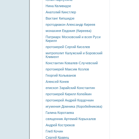
Нина Квливидзе
Анатолий Кинстлер
Вахтанг Кипшидзе
протодиакон Александр Киреев
монахиня Евдокия (Киреева)
Патриарх Московский и всея Руси
Кирилл
протоиерей Сергий Киселев
митрополит Калужский и Боровский
Климент
Константин Ковалев-Случевский
протоиерей Максим Козлов
Георгий Колыванов
Алексей Конев
епископ Зарайский Константин
протоиерей Кирилл Копейкин
протоиерей Андрей Кордочкин
игумения Домника (Коробейникова)
Галина Коротаева
священник Артемий Корыхалов
Андрей Кострюков
Глеб Кочин
Сергей Кравец