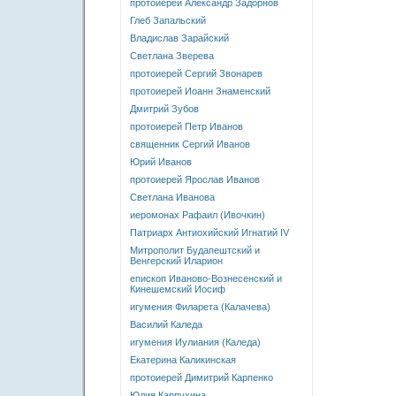
протоиерей Александр Задорнов
Глеб Запальский
Владислав Зарайский
Светлана Зверева
протоиерей Сергий Звонарев
протоиерей Иоанн Знаменский
Дмитрий Зубов
протоиерей Петр Иванов
священник Сергий Иванов
Юрий Иванов
протоиерей Ярослав Иванов
Светлана Иванова
иеромонах Рафаил (Ивочкин)
Патриарх Антиохийский Игнатий IV
Митрополит Будапештский и
Венгерский Иларион
епископ Иваново-Вознесенский и
Кинешемский Иосиф
игумения Филарета (Калачева)
Василий Каледа
игумения Иулиания (Каледа)
Екатерина Каликинская
протоиерей Димитрий Карпенко
Юлия Карпухина