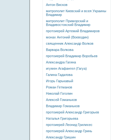
Антон Висков
митрополит Киевский и всея Украины
Владимир
митрополит Приморский и
Владивостокский Владимир
протоиерей Артемий Владимиров
монах Антоний (Воеводин)
священник Александр Волков
Варвара Волкова
протоиерей Владимир Воробьев
Александра Гагина
игумен Агафангел (Гагуа)
Галина Гадалова
Игорь Гарькавый
Роман Гетманов
Николай Гоголин
Алексей Гоманьков
Владимир Гоманьков
протоиерей Александр Григорьев
Наталья Григорьева
протоиерей Леонид Грилихес
протоиерей Александр Гринь
Александр Гришин