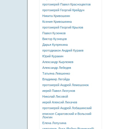
протоиерей Павел Красноцветов
протоиерей Георгий Крейдун
Никита Кривошеин
Ксения Кривошеина
протоиерей Георгий Крылов
Павел Кузенков
Виктор Кузнецов
Дарья Купряхина
протодиакон Андрей Кураев
Юрий Куракин
Александр Кырлежев
Александр Лебедев
Татьяна Левшенко
Владимир Легойда
протоиерей Андрей Лемешонок
иерей Павел Лизгунов
Николай Лисовой
иерей Алексий Лихачев
протоиерей Андрей Лобашинский
епископ Саратовский и Вольский
Лонгин
Елена Лопухина
святитель Лука (Войно-Ясенецкий)