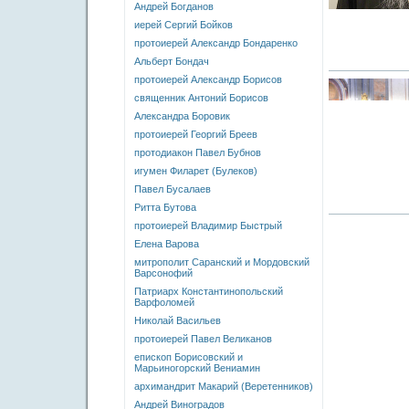
Андрей Богданов
иерей Сергий Бойков
протоиерей Александр Бондаренко
Альберт Бондач
протоиерей Александр Борисов
священник Антоний Борисов
Александра Боровик
протоиерей Георгий Бреев
протодиакон Павел Бубнов
игумен Филарет (Булеков)
Павел Бусалаев
Ритта Бутова
протоиерей Владимир Быстрый
Елена Варова
митрополит Саранский и Мордовский
Варсонофий
Патриарх Константинопольский
Варфоломей
Николай Васильев
протоиерей Павел Великанов
епископ Борисовский и
Марьиногорский Вениамин
архимандрит Макарий (Веретенников)
Андрей Виноградов