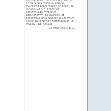
воплощением трагической и вместе
с тем величественной истории
Русского Православия в XX веке. Его
жизненный путь пролег от
оренбургских степей до
дальневосточных рубежей, от
революционного лихолетья к долгому
служению в Китае и возвращению на
Родину. PDF-версия.
22 июля 2026 г. 11:30