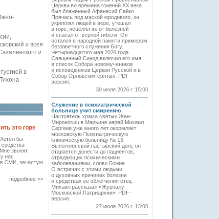
Церкви во времена гонений XX века
был блаженный Афанасий Сайко.
Южно-
Прячась под маской юродивого, он
укреплял людей в вере, утешал
в горе, исцелял их от болезней
и спасал от верной гибели. Он
сии,
остался в народной памяти примером
ковский и всея
беззаветного служения Богу.
Сахалинского и
Четырнадцатого мая 2026 года
Священный Синод включил его имя
в список Собора новомучеников
и исповедников Церкви Русской и в
тургией в
Собор Орловских святых. PDF-
Тихона
версия.
30 июля 2026 г. 15:00
Служение в психиатрической
больнице учит смирению
Настоятель храма святых Жен-
Мироносиц в Марьине иерей Михаил
ить это горе
Сергеев уже много лет окормляет
московскую Психиатрическую
"Хотел бы
клиническую больницу № 13.
е средства
Выполняя свой пастырский долг, он
Мне звонят
старается донести до пациентов,
 у нас
страдающих психическими
 в СМИ, зачастую
заболеваниями, слово Божие.
О встречах с этими людьми,
о духовных причинах болезни
подробнее >>
и средствах ее облегчения отец
Михаил рассказал «Журналу
Московской Патриархии». PDF-
версия.
27 июля 2026 г. 13:00