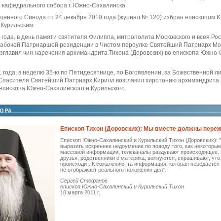
 кафедрального собора г. Южно-Сахалинска.
енного Синода от 24 декабря 2010 года (журнал № 120) избран епископом 
 Курильским.
 года, в день памяти святителя Филиппа, митрополита Московского и всея Рос
 рабочей Патриаршей резиденции в Чистом переулке Святейший Патриарх Мос
зглавил чин наречения архимандрита Тихона (Доровских) во епископа Южно-
 года, в неделю 35-ю по Пятидесятнице, по Богоявлении, за Божественной ли
Спасителя Святейший Патриарх Кирилл возглавил хиротонию архимандрита 
 епископа Южно-Сахалинского и Курильского.
Епископ Тихон (Доровских): Мы вместе должны переж
Епископ Южно-Сахалинский и Курильский Тихон (Доровских): 
выразить искреннее недоумение по поводу того, как некоторы
массовой информации, телеканалы раздувают происходящее. 
друзья, родственники с материка, волнуются, спрашивают, что
происходит. К сожалению, та информация, которая передается
не отображает реального положения дел".
Сергей Стефанов
епископ Южно-Сахалинский и Курильский Тихон
18 марта 2011 г.