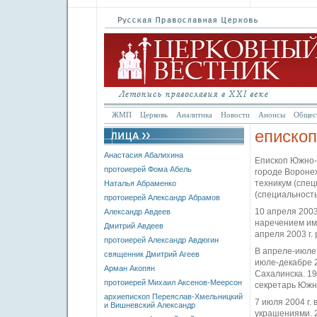
ЖМП
Церковь
Аналитика
Новости
Анонсы
Общес
епископ
Анастасия Абалихина
Епископ Южно-С
протоиерей Фома Абель
городе Воронеж
техникум (спец
Наталья Абраменко
(специальность
протоиерей Александр Абрамов
10 апреля 200
Александр Авдеев
наречением име
Дмитрий Авдеев
апреля 2003 г.
протоиерей Александр Авдюгин
В апреле-июле 
священник Дмитрий Агеев
июле-декабре 2
Арман Акопян
Сахалинска. 19
протоиерей Михаил Аксенов-Меерсон
секретарь Южн
архиепископ Переяслав-Хмельницкий
7 июля 2004 г.
и Вишневский Александр
украшениями. 2