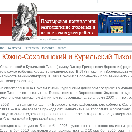
тво
Культура
Интервью
История
Видео
 Южно-Сахалинский и Курильский Тихо
ахалинский и Курильский Тихон (в миру Виктор Григорьевич Доровских) родилс
е в семье рабочих. Крещен в младенчестве. В 1978 г. окончил Воронежский 
иальность техник-электрик). В 1983 г. окончил Воронежский политехнический 
 инженер-электрик).
3 г. епископом Южно-Сахалинским и Курильским Даниилом пострижен в монаш
ни Тихон в честь святителя Тихона, епископа Воронежского, Задонского чудо
 рукоположен епископом Даниилом во иеродиакона, 20 апреля 2003 г. — во ие
2003 г. — штатный священник Воскресенского кафедрального собора г. Южно
003 г. — и.о. настоятеля прихода свт. Иннокентия, митрополита Московского, 
 августа 2003 г. удостоен права ношения наперсного креста. С 29 декабря 200
о-Сахалинской и Курильской епархии.
 возведен в сан игумена. 5 сентября 2005 г. удостоен возложения палицы и кре
1 сентября 2010 г. возведен в сан архимандрита. С 10 октября 2010 года — 