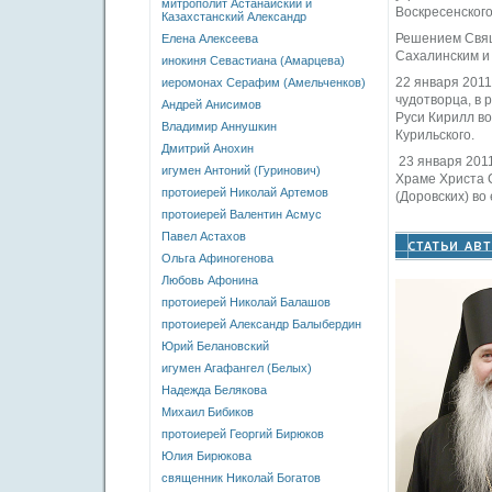
митрополит Астанайский и
Воскресенского
Казахстанский Александр
Решением Свящ
Елена Алексеева
Сахалинским и
инокиня Севастиана (Амарцева)
22 января 2011
иеромонах Серафим (Амельченков)
чудотворца, в
Андрей Анисимов
Руси Кирилл во
Владимир Аннушкин
Курильского.
Дмитрий Анохин
23 января 2011
игумен Антоний (Гуринович)
Храме Христа 
протоиерей Николай Артемов
(Доровских) во
протоиерей Валентин Асмус
Павел Астахов
Ольга Афиногенова
Любовь Афонина
протоиерей Николай Балашов
протоиерей Александр Балыбердин
Юрий Белановский
игумен Агафангел (Белых)
Надежда Белякова
Михаил Бибиков
протоиерей Георгий Бирюков
Юлия Бирюкова
священник Николай Богатов