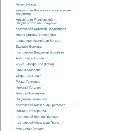
Антон Висков
митрополит Киевский и всея Украины
Владимир
митрополит Приморский и
Владивостокский Владимир
протоиерей Артемий Владимиров
монах Антоний (Воеводин)
священник Александр Волков
Варвара Волкова
протоиерей Владимир Воробьев
Александра Гагина
игумен Агафангел (Гагуа)
Галина Гадалова
Игорь Гарькавый
Роман Гетманов
Николай Гоголин
Алексей Гоманьков
Владимир Гоманьков
протоиерей Александр Григорьев
Наталья Григорьева
протоиерей Леонид Грилихес
протоиерей Александр Гринь
Александр Гришин