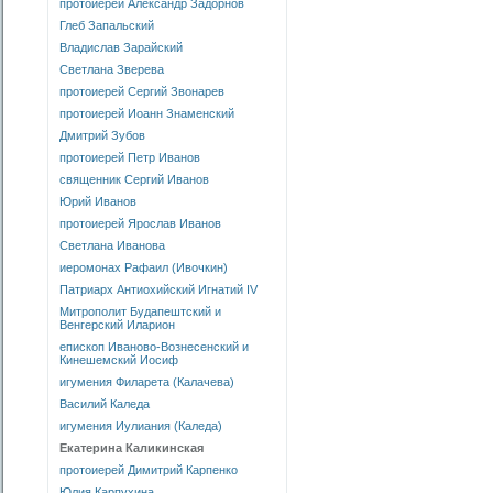
протоиерей Александр Задорнов
Глеб Запальский
Владислав Зарайский
Светлана Зверева
протоиерей Сергий Звонарев
протоиерей Иоанн Знаменский
Дмитрий Зубов
протоиерей Петр Иванов
священник Сергий Иванов
Юрий Иванов
протоиерей Ярослав Иванов
Светлана Иванова
иеромонах Рафаил (Ивочкин)
Патриарх Антиохийский Игнатий IV
Митрополит Будапештский и
Венгерский Иларион
епископ Иваново-Вознесенский и
Кинешемский Иосиф
игумения Филарета (Калачева)
Василий Каледа
игумения Иулиания (Каледа)
Екатерина Каликинская
протоиерей Димитрий Карпенко
Юлия Карпухина