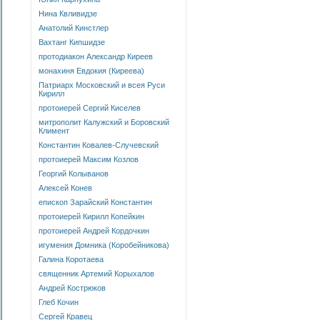
Нина Квливидзе
Анатолий Кинстлер
Вахтанг Кипшидзе
протодиакон Александр Киреев
монахиня Евдокия (Киреева)
Патриарх Московский и всея Руси
Кирилл
протоиерей Сергий Киселев
митрополит Калужский и Боровский
Климент
Константин Ковалев-Случевский
протоиерей Максим Козлов
Георгий Колыванов
Алексей Конев
епископ Зарайский Константин
протоиерей Кирилл Копейкин
протоиерей Андрей Кордочкин
игумения Домника (Коробейникова)
Галина Коротаева
священник Артемий Корыхалов
Андрей Кострюков
Глеб Кочин
Сергей Кравец