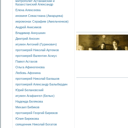
митрополит Астанайский и
Казахстанский Александр
Елена Алексеева
инокиня Севастиана (Амарцева)
иеромонах Серафим (Амельченков)
Андрей Анисимов
Владимир Аннушкин
Дмитрий Анохин
игумен Антоний (Гуринович)
протоиерей Николай Артемов
протоиерей Валентин Асмус
Павел Астахов
Ольга Афиногенова
Любовь Афонина
протоиерей Николай Балашов
протоиерей Александр Балыбердин
Юрий Белановский
игумен Агафангел (Белых)
Надежда Белякова
Михаил Бибиков
протоиерей Георгий Бирюков
Юлия Бирюкова
священник Николай Богатов