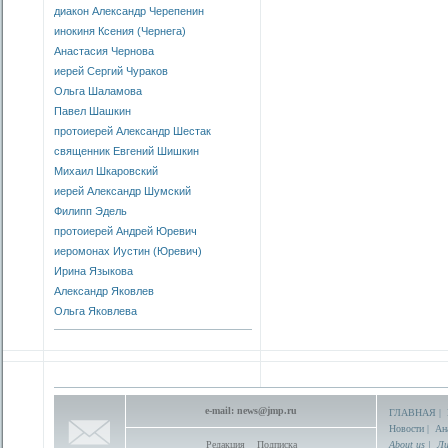
диакон Александр Черепенин
инокиня Ксения (Чернега)
Анастасия Чернова
иерей Сергий Чураков
Ольга Шаламова
Павел Шашкин
протоиерей Александр Шестак
священник Евгений Шишкин
Михаил Шкаровский
иерей Александр Шумский
Филипп Эдель
протоиерей Андрей Юревич
иеромонах Иустин (Юревич)
Ирина Языкова
Александр Яковлев
Ольга Яковлева
e-mail:
news@jmp.ru
ГЛАВНАЯ
|
Новости
|
Ан
Редакция
Подписка
About us
|
Ли