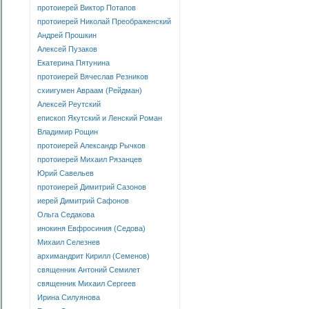
протоиерей Виктор Потапов
протоиерей Николай Преображенский
Андрей Прошкин
Алексей Пузаков
Екатерина Пятунина
протоиерей Вячеслав Резников
схиигумен Авраам (Рейдман)
Алексей Реутский
епископ Якутский и Ленский Роман
Владимир Рощин
протоиерей Александр Рычков
протоиерей Михаил Рязанцев
Юрий Савельев
протоиерей Димитрий Сазонов
иерей Димитрий Сафонов
Ольга Седакова
инокиня Евфросиния (Седова)
Михаил Селезнев
архимандрит Кирилл (Семенов)
священник Антоний Семилет
священник Михаил Сергеев
Ирина Силуянова