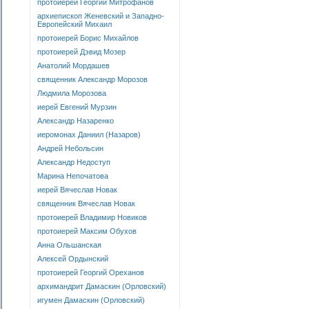
протоиерей Георгий Митрофанов
архиепископ Женевский и Западно-
Европейский Михаил
протоиерей Борис Михайлов
протоиерей Дэвид Мозер
Анатолий Мордашев
священник Александр Морозов
Людмила Морозова
иерей Евгений Мурзин
Александр Назаренко
иеромонах Даниил (Назаров)
Андрей Небольсин
Александр Недоступ
Марина Непочатова
иерей Вячеслав Новак
священник Вячеслав Новак
протоиерей Владимир Новиков
протоиерей Максим Обухов
Анна Ольшанская
Алексей Ордынский
протоиерей Георгий Ореханов
архимандрит Дамаскин (Орловский)
игумен Дамаскин (Орловский)