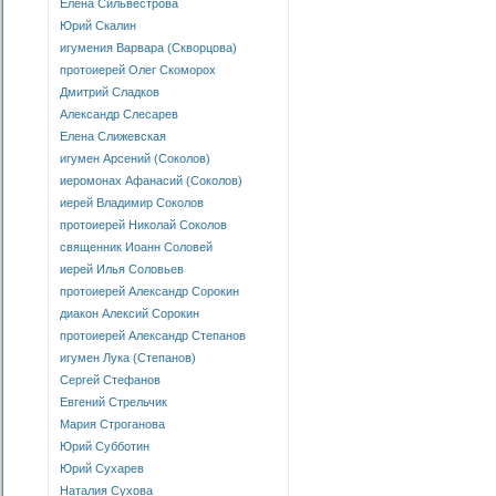
Елена Сильвестрова
Юрий Скалин
игумения Варвара (Скворцова)
протоиерей Олег Скоморох
Дмитрий Сладков
Александр Слесарев
Елена Слижевская
игумен Арсений (Соколов)
иеромонах Афанасий (Соколов)
иерей Владимир Соколов
протоиерей Николай Соколов
священник Иоанн Соловей
иерей Илья Соловьев
протоиерей Александр Сорокин
диакон Алексий Сорокин
протоиерей Александр Степанов
игумен Лука (Степанов)
Сергей Стефанов
Евгений Стрельчик
Мария Строганова
Юрий Субботин
Юрий Сухарев
Наталия Сухова