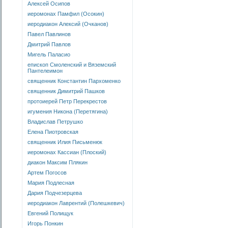
Алексей Осипов
иеромонах Памфил (Осокин)
иеродиакон Алексий (Очканов)
Павел Павлинов
Дмитрий Павлов
Мигель Паласио
епископ Смоленский и Вяземский
Пантелеимон
священник Константин Пархоменко
священник Димитрий Пашков
протоиерей Петр Перекрестов
игумения Никона (Перетягина)
Владислав Петрушко
Елена Пиотровская
священник Илия Письменюк
иеромонах Кассиан (Плоский)
диакон Максим Плякин
Артем Погосов
Мария Подлесная
Дария Подчезерцева
иеродиакон Лаврентий (Полешкевич)
Евгений Полищук
Игорь Понкин