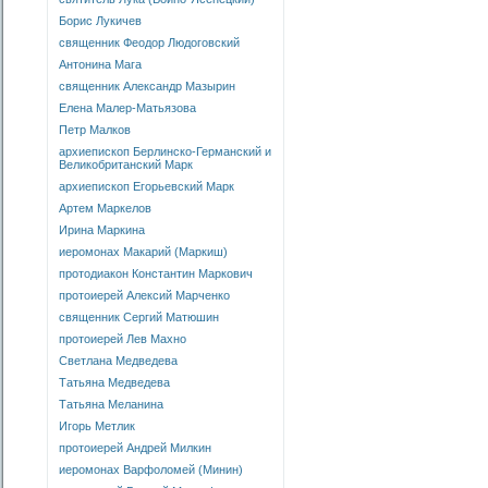
Борис Лукичев
священник Феодор Людоговский
Антонина Мага
священник Александр Мазырин
Елена Малер-Матьязова
Петр Малков
архиепископ Берлинско-Германский и
Великобританский Марк
архиепископ Егорьевский Марк
Артем Маркелов
Ирина Маркина
иеромонах Макарий (Маркиш)
протодиакон Константин Маркович
протоиерей Алексий Марченко
священник Сергий Матюшин
протоиерей Лев Махно
Светлана Медведева
Татьяна Медведева
Татьяна Меланина
Игорь Метлик
протоиерей Андрей Милкин
иеромонах Варфоломей (Минин)