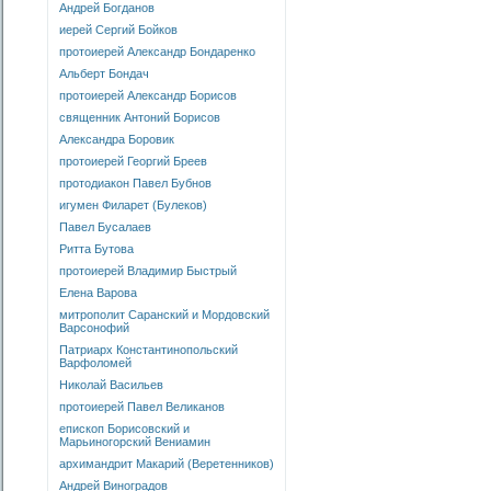
Андрей Богданов
иерей Сергий Бойков
протоиерей Александр Бондаренко
Альберт Бондач
протоиерей Александр Борисов
священник Антоний Борисов
Александра Боровик
протоиерей Георгий Бреев
протодиакон Павел Бубнов
игумен Филарет (Булеков)
Павел Бусалаев
Ритта Бутова
протоиерей Владимир Быстрый
Елена Варова
митрополит Саранский и Мордовский
Варсонофий
Патриарх Константинопольский
Варфоломей
Николай Васильев
протоиерей Павел Великанов
епископ Борисовский и
Марьиногорский Вениамин
архимандрит Макарий (Веретенников)
Андрей Виноградов