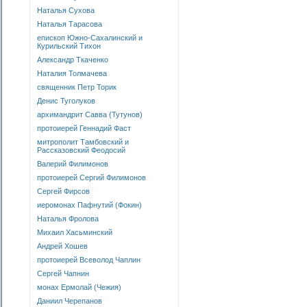
Наталья Сухова
Наталья Тарасова
епископ Южно-Сахалинский и
Курильский Тихон
Александр Ткаченко
Наталия Толмачева
священник Петр Торик
Денис Туголуков
архимандрит Савва (Тутунов)
протоиерей Геннадий Фаст
митрополит Тамбовский и
Рассказовский Феодосий
Валерий Филимонов
протоиерей Сергий Филимонов
Сергей Фирсов
иеромонах Пафнутий (Фокин)
Наталья Фролова
Михаил Хасьминский
Андрей Хошев
протоиерей Всеволод Чаплин
Сергей Чапнин
монах Ермолай (Чежия)
Даниил Черепанов