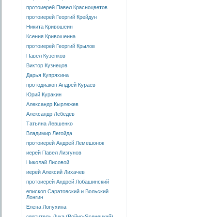
протоиерей Павел Красноцветов
протоиерей Георгий Крейдун
Никита Кривошеин
Ксения Кривошеина
протоиерей Георгий Крылов
Павел Кузенков
Виктор Кузнецов
Дарья Купряхина
протодиакон Андрей Кураев
Юрий Куракин
Александр Кырлежев
Александр Лебедев
Татьяна Левшенко
Владимир Легойда
протоиерей Андрей Лемешонок
иерей Павел Лизгунов
Николай Лисовой
иерей Алексий Лихачев
протоиерей Андрей Лобашинский
епископ Саратовский и Вольский
Лонгин
Елена Лопухина
святитель Лука (Войно-Ясенецкий)