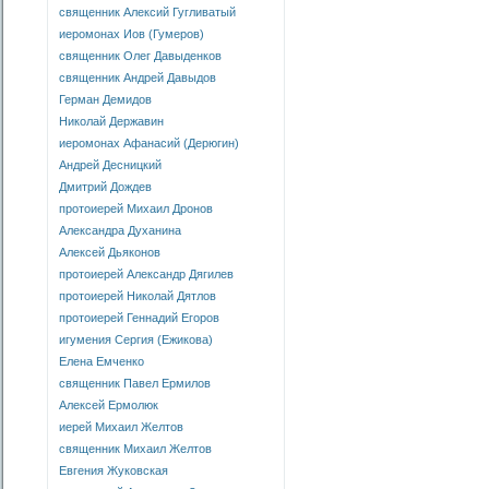
священник Алексий Гугливатый
иеромонах Иов (Гумеров)
священник Олег Давыденков
священник Андрей Давыдов
Герман Демидов
Николай Державин
иеромонах Афанасий (Дерюгин)
Андрей Десницкий
Дмитрий Дождев
протоиерей Михаил Дронов
Александра Духанина
Алексей Дьяконов
протоиерей Александр Дягилев
протоиерей Николай Дятлов
протоиерей Геннадий Егоров
игумения Сергия (Ежикова)
Елена Емченко
священник Павел Ермилов
Алексей Ермолюк
иерей Михаил Желтов
священник Михаил Желтов
Евгения Жуковская