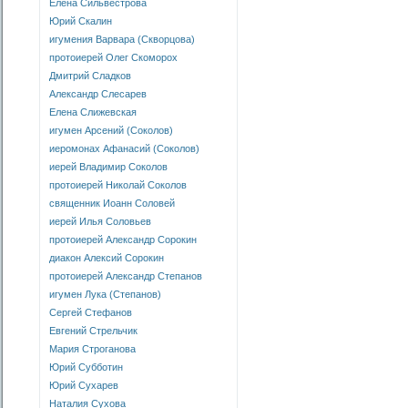
Елена Сильвестрова
Юрий Скалин
игумения Варвара (Скворцова)
протоиерей Олег Скоморох
Дмитрий Сладков
Александр Слесарев
Елена Слижевская
игумен Арсений (Соколов)
иеромонах Афанасий (Соколов)
иерей Владимир Соколов
протоиерей Николай Соколов
священник Иоанн Соловей
иерей Илья Соловьев
протоиерей Александр Сорокин
диакон Алексий Сорокин
протоиерей Александр Степанов
игумен Лука (Степанов)
Сергей Стефанов
Евгений Стрельчик
Мария Строганова
Юрий Субботин
Юрий Сухарев
Наталия Сухова