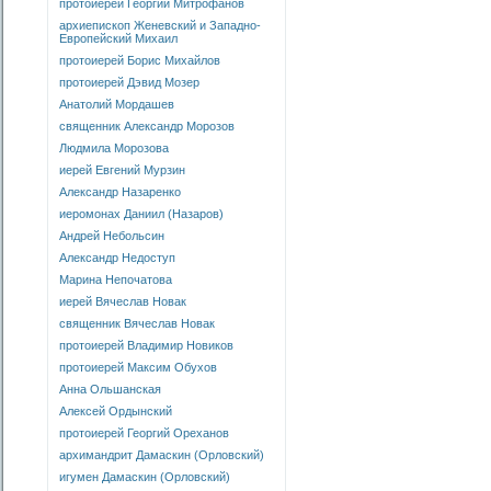
протоиерей Георгий Митрофанов
архиепископ Женевский и Западно-
Европейский Михаил
протоиерей Борис Михайлов
протоиерей Дэвид Мозер
Анатолий Мордашев
священник Александр Морозов
Людмила Морозова
иерей Евгений Мурзин
Александр Назаренко
иеромонах Даниил (Назаров)
Андрей Небольсин
Александр Недоступ
Марина Непочатова
иерей Вячеслав Новак
священник Вячеслав Новак
протоиерей Владимир Новиков
протоиерей Максим Обухов
Анна Ольшанская
Алексей Ордынский
протоиерей Георгий Ореханов
архимандрит Дамаскин (Орловский)
игумен Дамаскин (Орловский)