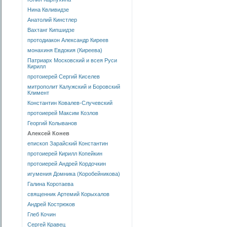
Нина Квливидзе
Анатолий Кинстлер
Вахтанг Кипшидзе
протодиакон Александр Киреев
монахиня Евдокия (Киреева)
Патриарх Московский и всея Руси
Кирилл
протоиерей Сергий Киселев
митрополит Калужский и Боровский
Климент
Константин Ковалев-Случевский
протоиерей Максим Козлов
Георгий Колыванов
Алексей Конев
епископ Зарайский Константин
протоиерей Кирилл Копейкин
протоиерей Андрей Кордочкин
игумения Домника (Коробейникова)
Галина Коротаева
священник Артемий Корыхалов
Андрей Кострюков
Глеб Кочин
Сергей Кравец