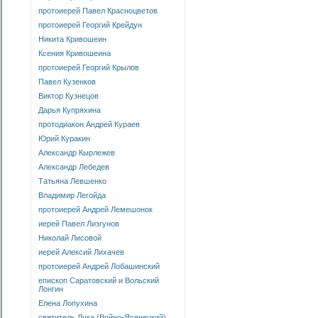
протоиерей Павел Красноцветов
протоиерей Георгий Крейдун
Никита Кривошеин
Ксения Кривошеина
протоиерей Георгий Крылов
Павел Кузенков
Виктор Кузнецов
Дарья Купряхина
протодиакон Андрей Кураев
Юрий Куракин
Александр Кырлежев
Александр Лебедев
Татьяна Левшенко
Владимир Легойда
протоиерей Андрей Лемешонок
иерей Павел Лизгунов
Николай Лисовой
иерей Алексий Лихачев
протоиерей Андрей Лобашинский
епископ Саратовский и Вольский
Лонгин
Елена Лопухина
святитель Лука (Войно-Ясенецкий)