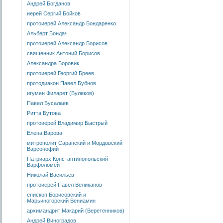
Андрей Богданов
иерей Сергий Бойков
протоиерей Александр Бондаренко
Альберт Бондач
протоиерей Александр Борисов
священник Антоний Борисов
Александра Боровик
протоиерей Георгий Бреев
протодиакон Павел Бубнов
игумен Филарет (Булеков)
Павел Бусалаев
Ритта Бутова
протоиерей Владимир Быстрый
Елена Варова
митрополит Саранский и Мордовский
Варсонофий
Патриарх Константинопольский
Варфоломей
Николай Васильев
протоиерей Павел Великанов
епископ Борисовский и
Марьиногорский Вениамин
архимандрит Макарий (Веретенников)
Андрей Виноградов