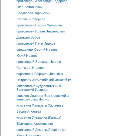
протоиерей Александр Задорнов
Глеб Запальский
Владислав Зарайский
Светлана Зверева
протоиерей Сергий Звонарев
протоиерей Иоанн Знаменский
Дмитрий Зубов
протоиерей Петр Иванов
священник Сергий Иванов
Юрий Иванов
протоиерей Ярослав Иванов
Светлана Иванова
иеромонах Рафаил (Ивочкин)
Патриарх Антиохийский Игнатий IV
Митрополит Будапештский и
Венгерский Иларион
епископ Иваново-Вознесенский и
Кинешемский Иосиф
игумения Филарета (Калачева)
Василий Каледа
игумения Иулиания (Каледа)
Екатерина Каликинская
протоиерей Димитрий Карпенко
Юлия Карпухина