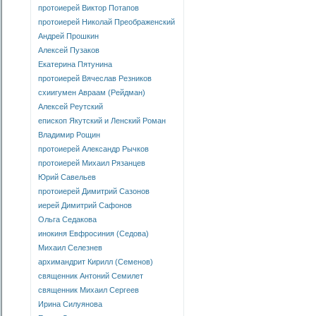
протоиерей Виктор Потапов
протоиерей Николай Преображенский
Андрей Прошкин
Алексей Пузаков
Екатерина Пятунина
протоиерей Вячеслав Резников
схиигумен Авраам (Рейдман)
Алексей Реутский
епископ Якутский и Ленский Роман
Владимир Рощин
протоиерей Александр Рычков
протоиерей Михаил Рязанцев
Юрий Савельев
протоиерей Димитрий Сазонов
иерей Димитрий Сафонов
Ольга Седакова
инокиня Евфросиния (Седова)
Михаил Селезнев
архимандрит Кирилл (Семенов)
священник Антоний Семилет
священник Михаил Сергеев
Ирина Силуянова