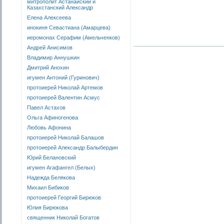
митрополит Астанайский и
Казахстанский Александр
Елена Алексеева
инокиня Севастиана (Амарцева)
иеромонах Серафим (Амельченков)
Андрей Анисимов
Владимир Аннушкин
Дмитрий Анохин
игумен Антоний (Гуринович)
протоиерей Николай Артемов
протоиерей Валентин Асмус
Павел Астахов
Ольга Афиногенова
Любовь Афонина
протоиерей Николай Балашов
протоиерей Александр Балыбердин
Юрий Белановский
игумен Агафангел (Белых)
Надежда Белякова
Михаил Бибиков
протоиерей Георгий Бирюков
Юлия Бирюкова
священник Николай Богатов