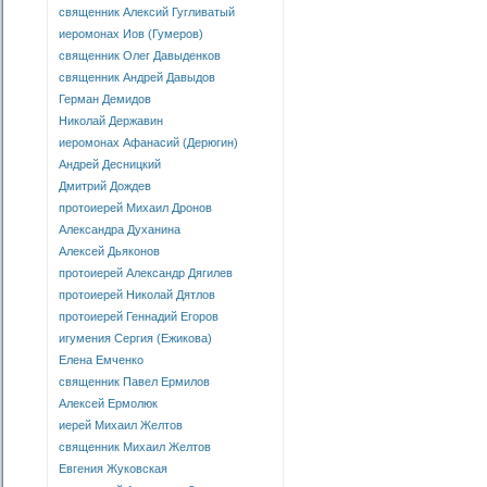
священник Алексий Гугливатый
иеромонах Иов (Гумеров)
священник Олег Давыденков
священник Андрей Давыдов
Герман Демидов
Николай Державин
иеромонах Афанасий (Дерюгин)
Андрей Десницкий
Дмитрий Дождев
протоиерей Михаил Дронов
Александра Духанина
Алексей Дьяконов
протоиерей Александр Дягилев
протоиерей Николай Дятлов
протоиерей Геннадий Егоров
игумения Сергия (Ежикова)
Елена Емченко
священник Павел Ермилов
Алексей Ермолюк
иерей Михаил Желтов
священник Михаил Желтов
Евгения Жуковская