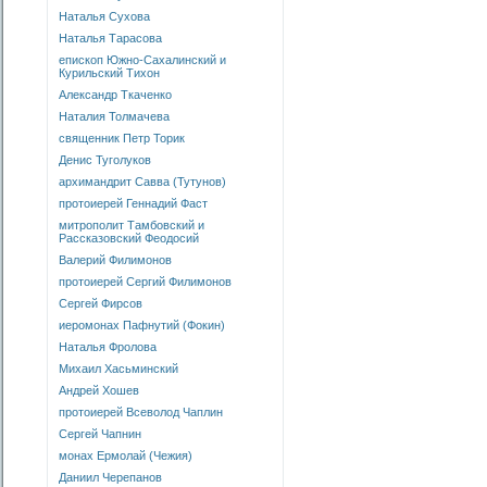
Наталья Сухова
Наталья Тарасова
епископ Южно-Сахалинский и
Курильский Тихон
Александр Ткаченко
Наталия Толмачева
священник Петр Торик
Денис Туголуков
архимандрит Савва (Тутунов)
протоиерей Геннадий Фаст
митрополит Тамбовский и
Рассказовский Феодосий
Валерий Филимонов
протоиерей Сергий Филимонов
Сергей Фирсов
иеромонах Пафнутий (Фокин)
Наталья Фролова
Михаил Хасьминский
Андрей Хошев
протоиерей Всеволод Чаплин
Сергей Чапнин
монах Ермолай (Чежия)
Даниил Черепанов