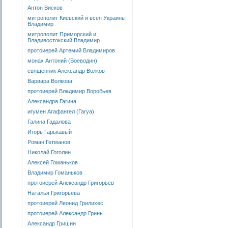
Антон Висков
митрополит Киевский и всея Украины
Владимир
митрополит Приморский и
Владивостокский Владимир
протоиерей Артемий Владимиров
монах Антоний (Воеводин)
священник Александр Волков
Варвара Волкова
протоиерей Владимир Воробьев
Александра Гагина
игумен Агафангел (Гагуа)
Галина Гадалова
Игорь Гарькавый
Роман Гетманов
Николай Гоголин
Алексей Гоманьков
Владимир Гоманьков
протоиерей Александр Григорьев
Наталья Григорьева
протоиерей Леонид Грилихес
протоиерей Александр Гринь
Александр Гришин