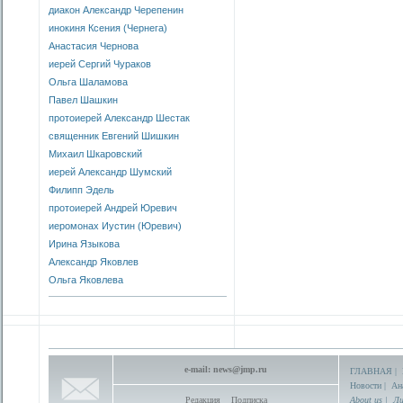
диакон Александр Черепенин
инокиня Ксения (Чернега)
Анастасия Чернова
иерей Сергий Чураков
Ольга Шаламова
Павел Шашкин
протоиерей Александр Шестак
священник Евгений Шишкин
Михаил Шкаровский
иерей Александр Шумский
Филипп Эдель
протоиерей Андрей Юревич
иеромонах Иустин (Юревич)
Ирина Языкова
Александр Яковлев
Ольга Яковлева
e-mail:
news@jmp.ru
ГЛАВНАЯ
|
Новости
|
Ан
Редакция
Подписка
About us
|
Ли