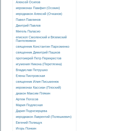
Алексей Осипов
иеромонах Памфил (Осокин)
иеродиакон Алексий (Очканов)
Павел Павлинов
Дмитрий Павлов
Мигель Паласио
епископ Смоленский и Вяземский
Пантелеимон
священник Константин Пархоменко
священник Димитрий Пашков
протоиерей Петр Перекрестов
игумения Никона (Перетягина)
Владислав Петрушко
Елена Пиотровская
священник Илия Письменюк
иеромонах Кассиан (Плоский)
диакон Максим Плякин
Артем Погосов
Мария Подлесная
Дария Подчезерцева
иеродиакон Лаврентий (Полешкевич)
Евгений Полищук
Игорь Понкин