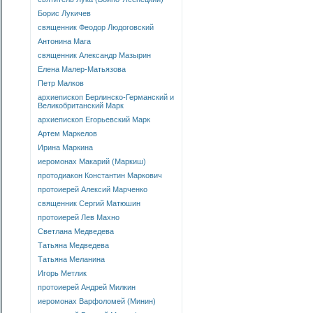
Борис Лукичев
священник Феодор Людоговский
Антонина Мага
священник Александр Мазырин
Елена Малер-Матьязова
Петр Малков
архиепископ Берлинско-Германский и
Великобританский Марк
архиепископ Егорьевский Марк
Артем Маркелов
Ирина Маркина
иеромонах Макарий (Маркиш)
протодиакон Константин Маркович
протоиерей Алексий Марченко
священник Сергий Матюшин
протоиерей Лев Махно
Светлана Медведева
Татьяна Медведева
Татьяна Меланина
Игорь Метлик
протоиерей Андрей Милкин
иеромонах Варфоломей (Минин)