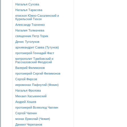
Наталья Сухова
Наталья Тарасова
епископ Южно-Сахалинский и
Курильский Тихон
Александр Ткаченко
Наталия Толмачева
священник Петр Торик
Денис Туголуков
архимандрит Савва (Тутунов)
протоиерей Геннадий Фаст
митрополит Тамбовский и
Рассказовский Феодосий
Валерий Филимонов
протоиерей Сергий Филимонов
Сергей Фирсов
иеромонах Пафнутий (Фокин)
Наталья Фролова
Михаил Хасьминский
Андрей Хошев
протоиерей Всеволод Чаплин
Сергей Чапнин
монах Ермолай (Чежия)
Даниил Черепанов