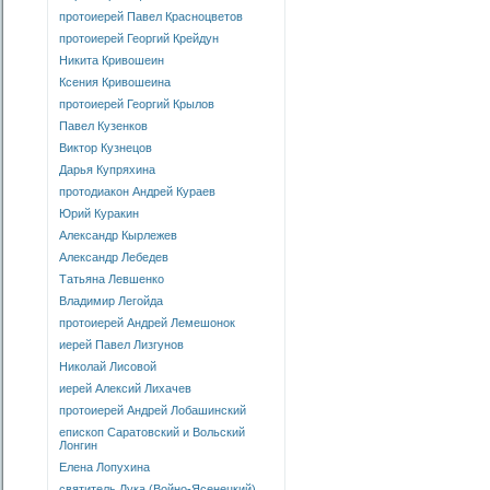
протоиерей Павел Красноцветов
протоиерей Георгий Крейдун
Никита Кривошеин
Ксения Кривошеина
протоиерей Георгий Крылов
Павел Кузенков
Виктор Кузнецов
Дарья Купряхина
протодиакон Андрей Кураев
Юрий Куракин
Александр Кырлежев
Александр Лебедев
Татьяна Левшенко
Владимир Легойда
протоиерей Андрей Лемешонок
иерей Павел Лизгунов
Николай Лисовой
иерей Алексий Лихачев
протоиерей Андрей Лобашинский
епископ Саратовский и Вольский
Лонгин
Елена Лопухина
святитель Лука (Войно-Ясенецкий)