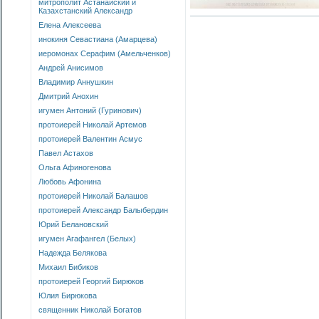
митрополит Астанайский и
Казахстанский Александр
Елена Алексеева
инокиня Севастиана (Амарцева)
иеромонах Серафим (Амельченков)
Андрей Анисимов
Владимир Аннушкин
Дмитрий Анохин
игумен Антоний (Гуринович)
протоиерей Николай Артемов
протоиерей Валентин Асмус
Павел Астахов
Ольга Афиногенова
Любовь Афонина
протоиерей Николай Балашов
протоиерей Александр Балыбердин
Юрий Белановский
игумен Агафангел (Белых)
Надежда Белякова
Михаил Бибиков
протоиерей Георгий Бирюков
Юлия Бирюкова
священник Николай Богатов