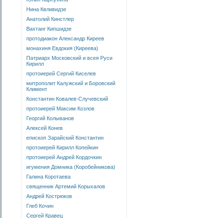
Нина Квливидзе
Анатолий Кинстлер
Вахтанг Кипшидзе
протодиакон Александр Киреев
монахиня Евдокия (Киреева)
Патриарх Московский и всея Руси
Кирилл
протоиерей Сергий Киселев
митрополит Калужский и Боровский
Климент
Константин Ковалев-Случевский
протоиерей Максим Козлов
Георгий Колыванов
Алексей Конев
епископ Зарайский Константин
протоиерей Кирилл Копейкин
протоиерей Андрей Кордочкин
игумения Домника (Коробейникова)
Галина Коротаева
священник Артемий Корыхалов
Андрей Кострюков
Глеб Кочин
Сергей Кравец