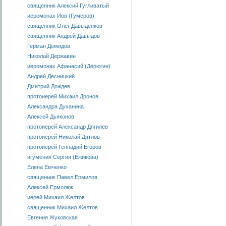
священник Алексий Гугливатый
иеромонах Иов (Гумеров)
священник Олег Давыденков
священник Андрей Давыдов
Герман Демидов
Николай Державин
иеромонах Афанасий (Дерюгин)
Андрей Десницкий
Дмитрий Дождев
протоиерей Михаил Дронов
Александра Духанина
Алексей Дьяконов
протоиерей Александр Дягилев
протоиерей Николай Дятлов
протоиерей Геннадий Егоров
игумения Сергия (Ежикова)
Елена Емченко
священник Павел Ермилов
Алексей Ермолюк
иерей Михаил Желтов
священник Михаил Желтов
Евгения Жуковская