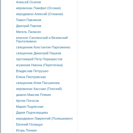
Алексей Осипов
иеромонах Памфил (Осокин)
иеродиакон Алексий (Очканов)
Павел Павлинов
Дмитрий Павлов
Мигель Паласио
епископ Смоленский и Вяземский
Пантелеимон
священник Константин Пархоменко
священник Димитрий Пашков
протоиерей Петр Перекрестов
игумения Никона (Перетягина)
Владислав Петрушко
Елена Пиотровская
священник Илия Письменюк
иеромонах Кассиан (Плоский)
диакон Максим Плякин
Артем Погосов
Мария Подлесная
Дария Подчезерцева
иеродиакон Лаврентий (Полешкевич)
Евгений Полищук
Игорь Понкин