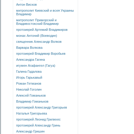
Антон Висков
митрополит Киевский и всея Украины
Владимир
митрополит Приморский и
Владивостокский Владимир
протоиерей Артемий Владимиров
монах Антоний (Воеводин)
священник Александр Волков
Варвара Волкова
протоиерей Владимир Воробьев
Александра Гагина
игумен Агафангел (Гагуа)
Галина Гадалова
Игорь Гарькавый
Роман Гетманов
Николай Гоголин
Алексей Гоманьков
Владимир Гоманьков
протоиерей Александр Григорьев
Наталья Григорьева
протоиерей Леонид Грилихес
протоиерей Александр Гринь
Александр Гришин