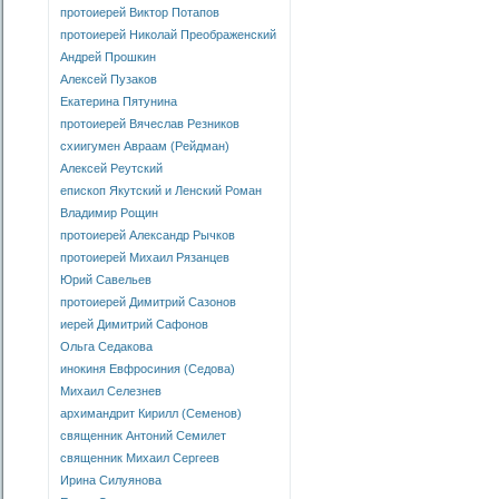
протоиерей Виктор Потапов
протоиерей Николай Преображенский
Андрей Прошкин
Алексей Пузаков
Екатерина Пятунина
протоиерей Вячеслав Резников
схиигумен Авраам (Рейдман)
Алексей Реутский
епископ Якутский и Ленский Роман
Владимир Рощин
протоиерей Александр Рычков
протоиерей Михаил Рязанцев
Юрий Савельев
протоиерей Димитрий Сазонов
иерей Димитрий Сафонов
Ольга Седакова
инокиня Евфросиния (Седова)
Михаил Селезнев
архимандрит Кирилл (Семенов)
священник Антоний Семилет
священник Михаил Сергеев
Ирина Силуянова