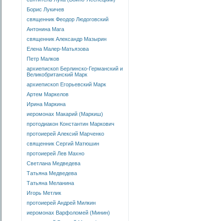
Борис Лукичев
священник Феодор Людоговский
Антонина Мага
священник Александр Мазырин
Елена Малер-Матьязова
Петр Малков
архиепископ Берлинско-Германский и
Великобританский Марк
архиепископ Егорьевский Марк
Артем Маркелов
Ирина Маркина
иеромонах Макарий (Маркиш)
протодиакон Константин Маркович
протоиерей Алексий Марченко
священник Сергий Матюшин
протоиерей Лев Махно
Светлана Медведева
Татьяна Медведева
Татьяна Меланина
Игорь Метлик
протоиерей Андрей Милкин
иеромонах Варфоломей (Минин)