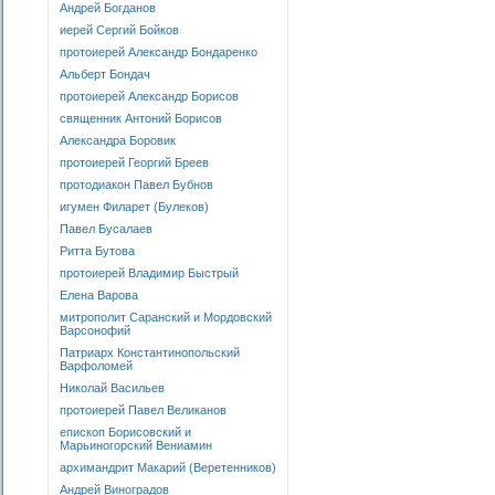
Андрей Богданов
иерей Сергий Бойков
протоиерей Александр Бондаренко
Альберт Бондач
протоиерей Александр Борисов
священник Антоний Борисов
Александра Боровик
протоиерей Георгий Бреев
протодиакон Павел Бубнов
игумен Филарет (Булеков)
Павел Бусалаев
Ритта Бутова
протоиерей Владимир Быстрый
Елена Варова
митрополит Саранский и Мордовский
Варсонофий
Патриарх Константинопольский
Варфоломей
Николай Васильев
протоиерей Павел Великанов
епископ Борисовский и
Марьиногорский Вениамин
архимандрит Макарий (Веретенников)
Андрей Виноградов