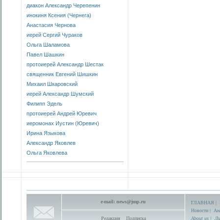
диакон Александр Черепенин
инокиня Ксения (Чернега)
Анастасия Чернова
иерей Сергий Чураков
Ольга Шаламова
Павел Шашкин
протоиерей Александр Шестак
священник Евгений Шишкин
Михаил Шкаровский
иерей Александр Шумский
Филипп Эдель
протоиерей Андрей Юревич
иеромонах Иустин (Юревич)
Ирина Языкова
Александр Яковлев
Ольга Яковлева
e-mail:
news@jmp.ru
ГЛАВНАЯ
|
Новости
|
Ан
Редакция
Подписка
About us
|
Ли