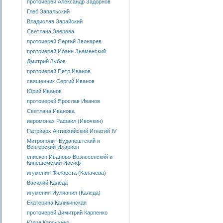
протоиерей Александр Задорнов
Глеб Запальский
Владислав Зарайский
Светлана Зверева
протоиерей Сергий Звонарев
протоиерей Иоанн Знаменский
Дмитрий Зубов
протоиерей Петр Иванов
священник Сергий Иванов
Юрий Иванов
протоиерей Ярослав Иванов
Светлана Иванова
иеромонах Рафаил (Ивочкин)
Патриарх Антиохийский Игнатий IV
Митрополит Будапештский и
Венгерский Иларион
епископ Иваново-Вознесенский и
Кинешемский Иосиф
игумения Филарета (Калачева)
Василий Каледа
игумения Иулиания (Каледа)
Екатерина Каликинская
протоиерей Димитрий Карпенко
Юлия Карпухина