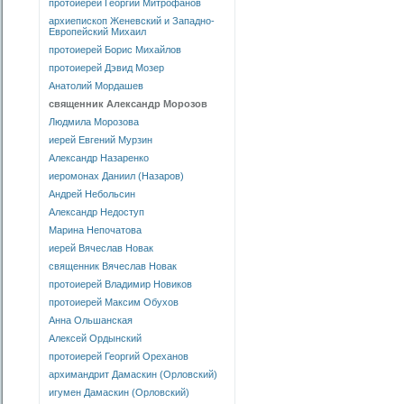
протоиерей Георгий Митрофанов
архиепископ Женевский и Западно-
Европейский Михаил
протоиерей Борис Михайлов
протоиерей Дэвид Мозер
Анатолий Мордашев
священник Александр Морозов
Людмила Морозова
иерей Евгений Мурзин
Александр Назаренко
иеромонах Даниил (Назаров)
Андрей Небольсин
Александр Недоступ
Марина Непочатова
иерей Вячеслав Новак
священник Вячеслав Новак
протоиерей Владимир Новиков
протоиерей Максим Обухов
Анна Ольшанская
Алексей Ордынский
протоиерей Георгий Ореханов
архимандрит Дамаскин (Орловский)
игумен Дамаскин (Орловский)