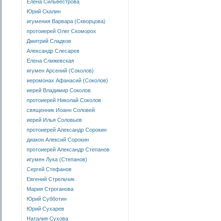
Елена Сильвестрова
Юрий Скалин
игумения Варвара (Скворцова)
протоиерей Олег Скоморох
Дмитрий Сладков
Александр Слесарев
Елена Слижевская
игумен Арсений (Соколов)
иеромонах Афанасий (Соколов)
иерей Владимир Соколов
протоиерей Николай Соколов
священник Иоанн Соловей
иерей Илья Соловьев
протоиерей Александр Сорокин
диакон Алексий Сорокин
протоиерей Александр Степанов
игумен Лука (Степанов)
Сергей Стефанов
Евгений Стрельчик
Мария Строганова
Юрий Субботин
Юрий Сухарев
Наталия Сухова